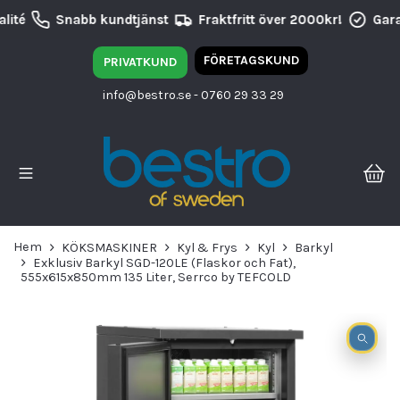
lité
Snabb kundtjänst
Fraktfritt över 2000kr!
Garan
FÖRETAGSKUND
PRIVATKUND
info@bestro.se
- 0760 29 33 29
Hem
KÖKSMASKINER
Kyl & Frys
Kyl
Barkyl
Exklusiv Barkyl SGD-120LE (Flaskor och Fat),
555x615x850mm 135 Liter, Serrco by TEFCOLD