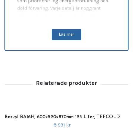
som prioriterar låg energiförbrukning och
dold förvaring. Varje detalj är noggrant
utformad av branschexperter för att
säkerställa högsta operativa prestanda och
en lyxigt minimalistisk estetik i
Läs mer
antracitfinish. Enheten är byggd för
professionellt bruk med en robust exteriör
och interiör i skinplate, kompletterat med en
ventilerad kylning
som håller dryckerna
perfekt kylda under tuffa förhållanden. Tack
vare sin smarta, underhållsfria konstruktion
och en
fast vänsterhängd dörr
sparar detta
kommersiella barkylskåp
både energi och
värdefull servicetid på ett klockrent sätt.
Barkyl BA16H, 600x520x870mm 125 Liter, TEFCOLD
Specifikationer
8 931 kr