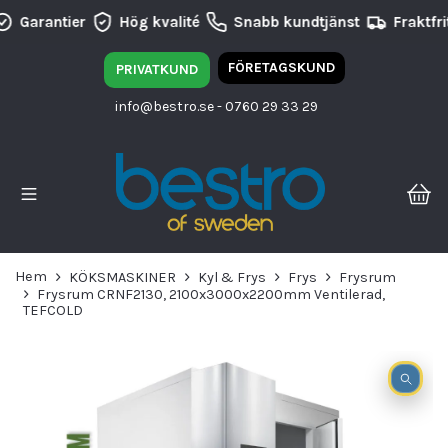
Garantier
Hög kvalité
Snabb kundtjänst
Fraktfri
FÖRETAGSKUND
PRIVATKUND
info@bestro.se
- 0760 29 33 29
Hem
KÖKSMASKINER
Kyl & Frys
Frys
Frysrum
Frysrum CRNF2130, 2100x3000x2200mm Ventilerad,
TEFCOLD