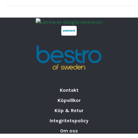
intensiv professionell drift.
Med en
intern volym på 10,06 m³
erbjuder
CRNF2130 mycket generöst utrymme för
strukturerad och effektiv frysförvaring. Den
låsbara massiva dörren
ger säker hantering
och
LED-belysning
invändigt ger tydlig
överblick över innehållet. Frysrummet kan
anpassas efter verksamhetens behov med
tillval såsom hyllor, ramp och larmsats.
Fördelar
Kontakt
•
Mycket stort frysrum
för professionell
Köpvillkor
användning
•
Anslutningsbart utförande
– redo efter
Köp & Retur
ihopsättning
Integritetspolicy
•
Temperaturintervall
-20 till -10 °C
Om oss
•
120 mm panelisolering
för effektiv och