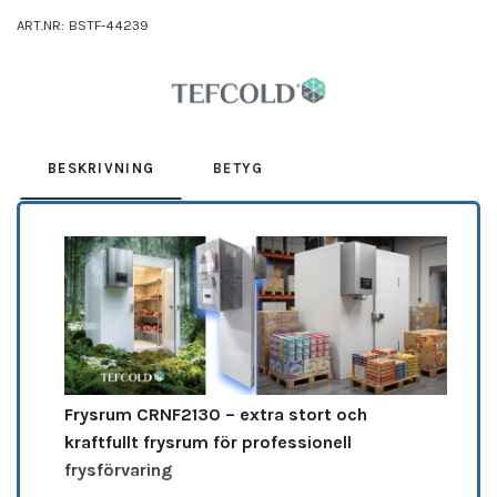
ART.NR:
BSTF-44239
Leverantör:
TEFCOLD
BESKRIVNING
BETYG
Frysrum CRNF2130 – extra stort och
kraftfullt frysrum för professionell
frysförvaring