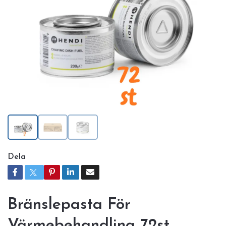
Dela
Bränslepasta För
Värmebehandling 72st,