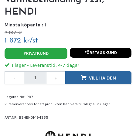
HENDI
Minsta köpantal:
1
2 187 kr
1 872 kr/st
FÖRETAGSKUND
PRIVATKUND
I lager - Leveranstid: 4-7 dagar
-
+
VILL HA DEN
Lagersaldo:
297
Vi reserverar oss för att produkten kan vara tillfälligt slut i lager.
ART.NR:
BSHENDI-194355
Leverantör:
HENDI