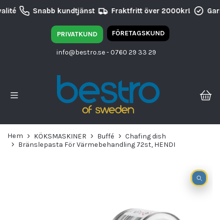
lité
Snabb kundtjänst
Fraktfritt över 2000kr!
Gara
FÖRETAGSKUND
PRIVATKUND
info@bestro.se
- 0760 29 33 29
Hem
KÖKSMASKINER
Buffé
Chafing dish
Bränslepasta För Värmebehandling 72st, HENDI