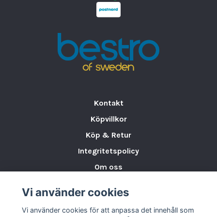
• Läs alltid instruktionerna före användning
• Förvara mörkt och välventilerat under
20°C
• Fyll endast på efter fullständig avsvalning
• Släck lågan genom att stänga locket
• Håll borta från öppna lågor och heta ytor
Innehåll:
200 g
Brinntid:
≈ 3 timmar
Kontakt
Köpvillkor
Köp & Retur
Integritetspolicy
Om oss
Storleksguide för Porslin
Vi använder cookies
Varumärken & Partners
Vi använder cookies för att anpassa det innehåll som
BLOGG