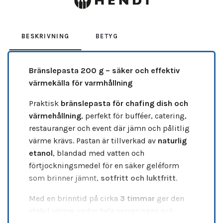
BESKRIVNING
BETYG
Bränslepasta 200 g – säker och effektiv
värmekälla för varmhållning
Praktisk
bränslepasta för chafing dish och
värmehållning
, perfekt för bufféer, catering,
restauranger och event där jämn och pålitlig
värme krävs. Pastan är tillverkad av
naturlig
etanol
, blandad med vatten och
förtjockningsmedel för en säker geléform
som brinner jämnt,
sotfritt och luktfritt
.
Med en brinntid på cirka
3 timmar
ger den
stabil värme under hela serveringen och