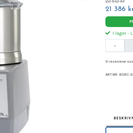
22 512 kr
21 386 kr
P
I lager - 
-
Vi reserverar oss 
ART.NR:
BSRC-3
Leverantör:
ROB
BESKRIV