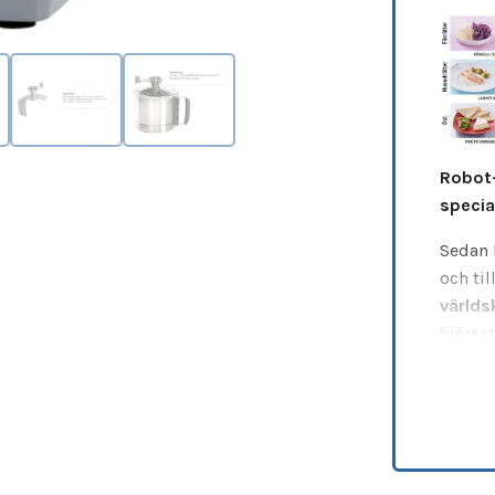
Robot-
specia
Sedan 
och til
världs
hjärta
global
Blixer
sjukvå
konsis
huvudr