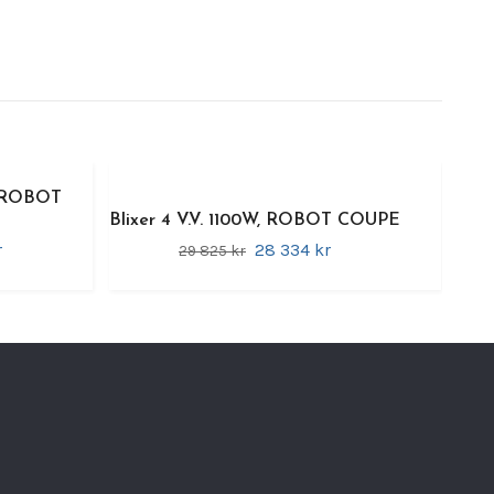
ch smak – för omsorgstagare och patienter med
och sväljsvårigheter
.
en är utvecklad för
professionella kök inom
omsorg, hälsa och catering
och kan hantera
ker, kött, fisk, frukt och bär
. Beroende på
tens ger den
3–12 portioner per omgång
.
, ROBOT
illsats
Blixer 4 V.V. 1100W, ROBOT COUPE
-liters kärl i rostfritt stål
med Soft Touch-
r
28 334 kr
29 825 kr
ag
ereras med
räffeltandad purékniv
kulationsvinge
för extra släta puréer
ets höga tub ger hög kapacitet för flytande
ingar
vinge®
iellt utvecklad för
fina puréer
 beredningen
extremt slät konsistens