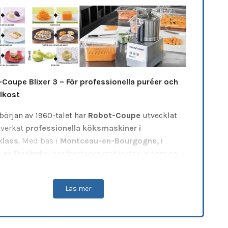
Coupe Blixer 3 – För professionella puréer och
lkost
början av 1960-talet har
Robot-Coupe
utvecklat
lverkat
professionella köksmaskiner i
klass
. Med bas i
Montceau-en-Bourgogne, i
t av Frankrike
, har företaget etablerat sig som en
 ledare med
över 60 års erfarenhet
.
-serien
är framtagen för att möta
dietkökets och
Läs mer
rdens krav
på näringsrika måltider med rätt
tens.
Blixer 3
gör det möjligt att tillaga
förrätter,
ätter och desserter i puréform
– rika på näring,