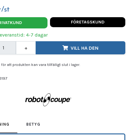
/st
FÖRETAGSKUND
RIVATKUND
Leveranstid: 4-7 dagar
+
VILL HA DEN
för att produkten kan vara tillfälligt slut i lager.
3197
OT COUPE
NING
BETYG