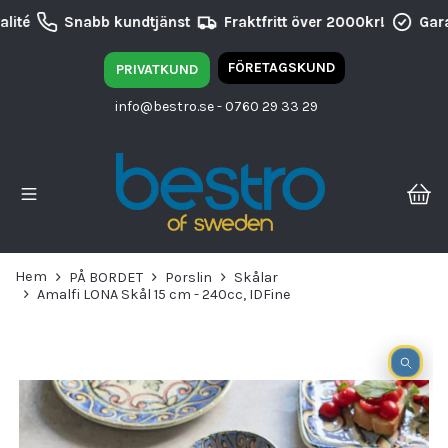
lité
Snabb kundtjänst
Fraktfritt över 2000kr!
Gara
FÖRETAGSKUND
PRIVATKUND
info@bestro.se
- 0760 29 33 29
Hem
PÅ BORDET
Porslin
Skålar
Amalfi LONA Skål 15 cm - 240cc, IDFine