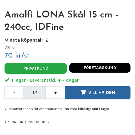
Amalfi LONA Skål 15 cm -
240cc, IDFine
Minsta köpantal:
12
78 kr
70 kr/st
FÖRETAGSKUND
PRIVATKUND
I lager - Leveranstid: 4-7 dagar
-
+
VILL HA DEN
Vi reserverar oss för att produkten kan vara tillfälligt slut i lager.
ART.NR:
BRQ-20203-111115
Leverantör:
IDFine