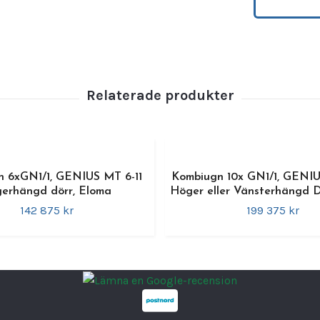
miljöer
Egens
•
Styrn
•
Ångfu
•
Kapac
•
Vatte
•
Plats
•
Ångs
 6xGN1/1, GENIUS MT 6-11
Kombiugn 10x GN1/1, GENIU
Teknis
erhängd dörr, Eloma
Höger eller Vänsterhängd D
Storle
142 875 kr
199 375 kr
Vikt:
1
Tempe
Effekt
Anslut
Garant
12 mån