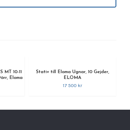
.
kaper:
ing:
manuell med vridknappar
nktion:
aktiveras med en knapptryckning
itet:
4 x GN 1/1 eller bageristorlek
nanslutning:
fast anslutning
avstånd:
80 mm mellan hyllor
ystem:
manuell, för flexibel tillagning
S MT 10-11
Stativ till Eloma Ugnar, 10 Gejder,
k information:
örr, Eloma
ELOMA
k:
84 cm (bredd), 67 cm (djup)
17 500 kr
01 kg
raturområde:
upp till +280 °C
:
5,45 kW
ning:
380 V, 50 Hz
i:
aders garanti på reservdelar
.