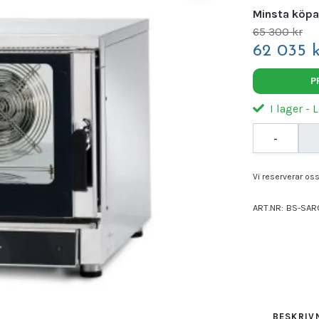
Minsta köpa
65 300 kr
62 035 k
P
I lager - 
-
Vi reserverar oss 
ART.NR:
BS-SAR
Leverantör:
SAR
BESKRIV