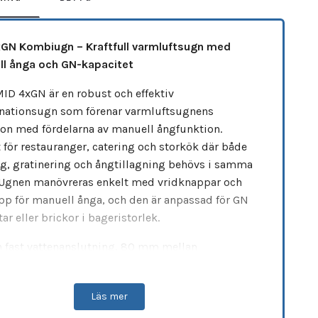
GN Kombiugn – Kraftfull varmluftsugn med
l ånga och GN-kapacitet
ID 4xGN är en robust och effektiv
ationsugn som förenar varmluftsugnens
ion med fördelarna av manuell ångfunktion.
t för restauranger, catering och storkök där både
g, gratinering och ångtillagning behövs i samma
 Ugnen manövreras enkelt med vridknappar och
pp för manuell ånga, och den är anpassad för GN
tar eller brickor i bageristorlek.
 fast vattenanslutning, 80 mm mellan
ningshöjderna och ett temperaturområde upp till
, ger MID 4xGN både flexibilitet och hög
Läs mer
nda. Den stabila konstruktionen och höga
n gör den till ett professionellt val i krävande