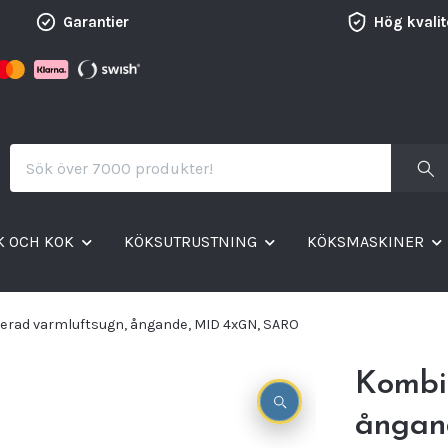
Garantier
Hög kvalit
K OCH KOK
KÖKSUTRUSTNING
KÖKSMASKINER
rad varmluftsugn, ångande, MID 4xGN, SARO
Kombi
ångan