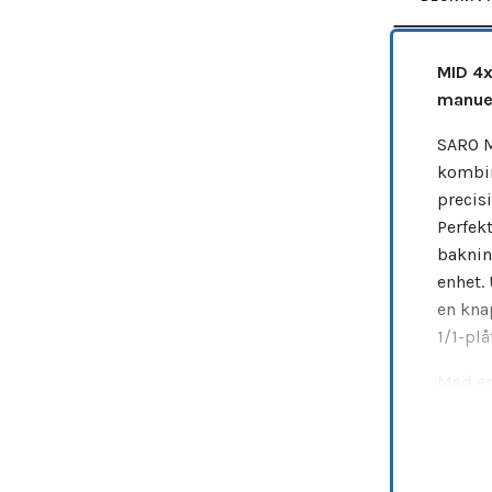
MID 4x
manuel
SARO M
kombin
precis
Perfek
baknin
enhet.
en kna
1/1-plå
Med en
insätt
280 °C
presta
effekte