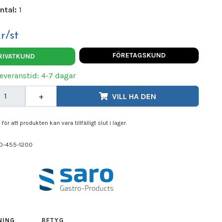
ntal:
1
r/st
FÖRETAGSKUND
RIVATKUND
Leveranstid: 4-7 dagar
+
VILL HA DEN
för att produkten kan vara tillfälligt slut i lager.
O-455-1200
O
NING
BETYG