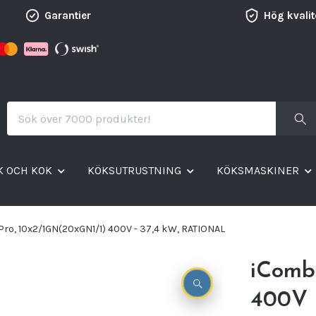
Garantier
Hög kvalit
K OCH KOK
KÖKSUTRUSTNING
KÖKSMASKINER
Pro, 10x2/1GN(20xGN1/1) 400V - 37,4 kW, RATIONAL
iComb
400V 