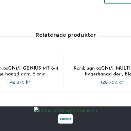
med pe
Med si
är
RAT
mest
e
Du spa
som ut
Dessut
efters
upp ti
 6xGN1/1, GENIUS MT 6-11
Kombiugn 6xGN1/1, MULTI
erhängd dörr, Eloma
högerhängd dörr, El
RATION
142 875 kr
128 750 kr
sträng
Ugnarn
iCook
tillaga
System
mäng