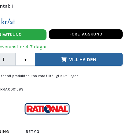
ntal:
1
kr/st
FÖRETAGSKUND
RIVATKUND
Leveranstid: 4-7 dagar
+
VILL HA DEN
för att produkten kan vara tillfälligt slut i lager.
ERRA.0001399
IONAL
NING
BETYG