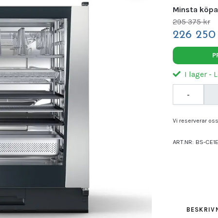
Minsta köpa
295 375 kr
226 250 
P
I lager - 
-
Vi reserverar oss 
ART.NR:
BS-CE1
Leverantör:
RAT
BESKRIV