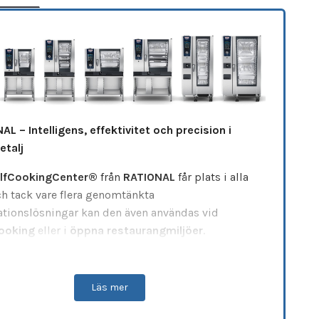
AL – Intelligens, effektivitet och precision i
etalj
lfCookingCenter®
från
RATIONAL
får plats i alla
ch tack vare flera genomtänkta
lationslösningar kan den även användas vid
ooking
eller i
öppna restaurangmiljöer
.
okingCenter® finns som
elugn
och representerar
nivå av
intelligens, effektivitet och prestanda
i
sionella kök.
Läs mer
r det möjligt att laga mat snabbare, jämnare och