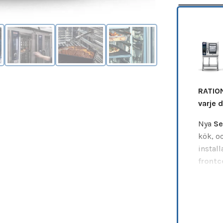
RATION
varje d
Nya
Se
kök, o
instal
frontc
SelfCo
en ny 
profes
Den gö