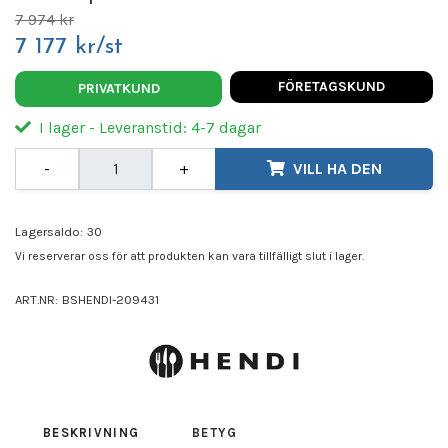
7 974 kr
7 177 kr/st
FÖRETAGSKUND
PRIVATKUND
I lager - Leveranstid: 4-7 dagar
-
+
VILL HA DEN
Lagersaldo:
30
Vi reserverar oss för att produkten kan vara tillfälligt slut i lager.
ART.NR:
BSHENDI-209431
Leverantör:
HENDI
BESKRIVNING
BETYG