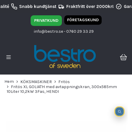
lité
Snabb kundtjänst
Fraktfritt över 2000kr!
Gara
FÖRETAGSKUND
PRIVATKUND
info@bestro.se
- 0760 29 33 29
Hem
KÖKSMASKINER
Fritös
Fritös XL GOLIATH med avtappningskran, 300x585mm
10Liter 10,2kW 3Fas, HENDI