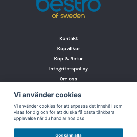
Teknisk information:
•
Kapacitet:
10 liter
•
Material:
18/0 rostfritt stål
•
Effekt:
10 200 W
•
Spänning:
400 V (installation av elektriker
Kontakt
krävs – levereras utan kontakt)
Köpvillkor
•
Temperaturintervall:
50–190°C
•
Mått:
300 × 585 × (H)392 mm
Köp & Retur
•
Vikt:
11,29 kg
Integritetspolicy
•
Funktioner:
Extra kraftfullt värmeelement,
Om oss
avtappningskran, V-formad kallzon, EGO-
termostat, överhettningsskydd,
Storleksguide för Porslin
Vi använder cookies
indikatorlampa, robust fritöskorg med svalt
Varumärken & Partners
handtag
Vi använder cookies för att anpassa det innehåll som
BLOGG
visas för dig och för att du ska få bästa tänkbara
Garanti:
upplevelse när du handlar hos oss.
2 års garanti.
Godkänn alla
PRODUKTBLAD