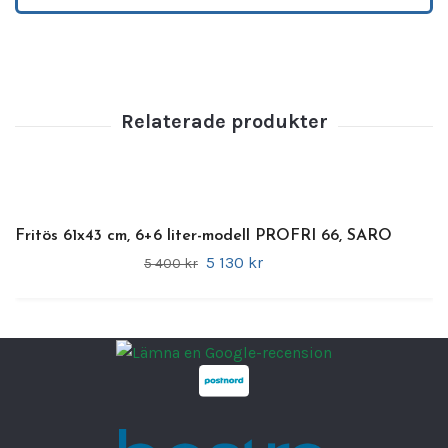
bevarar oljans kvalitet och förlänger dess
livslängd.
Tillverkad i
högtemperaturbeständigt 18/0
rostfritt stål
, är GOLIATH byggd för intensivt
dagligt bruk. Den levereras med en
förnicklad stålkorg
(290 × 200 × 142 mm)
med ett
svalt handtag (162 mm)
och
stödfäste
för säker placering i tanken. Den
avtagbara styrenheten
med
EGO-termostat
Fritös 61x43 cm, 6+6 liter-modell PROFRI 66, SARO
från Tyskland och
överhettningsskydd
med
5 130 kr
5 400 kr
återställningsbar termosäkring garanterar
både säkerhet och driftsäkerhet.
Den praktiska
avtappningskranen
gör det
enkelt att tömma och byta olja, medan
min-
och maxmarkeringar
i tanken säkerställer
korrekt nivå vid varje användning.