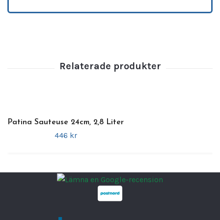
följa tillagningen utan att släppa ut värme
eller fukt. Pannan är
anpassad för induktion
,
vilket gör den kompatibel med moderna kök
och höga effektkrav.
Specifikationer
•
Volym:
4 liter
•
Diameter:
26 cm
•
Höjd:
7,5 cm
•
Material:
Rostfritt stål
Patina Sauteuse 24cm, 2,8 Liter
•
Beläggning:
Ja
446 kr
•
Induktion:
Ja
•
Lock:
Glaslock
•
Egenskaper:
Diskmaskinsvänlig
,
reptålig
och
slitstark
Ett
pålitligt och kraftfullt val
för kök som
söker en
traktörpanna
med
professionell
prestanda
,
praktisk design
och
lång