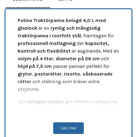
Patina Traktörpanna belagd 4,0 L med
glaslock
är en
rymlig och mångsidig
traktörpanna i rostfritt stål
, framtagen för
professionell matlagning
där
kapacitet,
kontroll och flexibilitet
är avgörande. Med en
volym på 4 liter
,
diameter på 26 cm
och
höjd på 7,5 cm
passar pannan perfekt för
grytor
,
pastarätter
,
risotto
,
såsbaserade
rätter
och stekning som kräver extra
utrymme.
Den
belagda insidan
ger effektiv matlagning
med
mindre fett
och förenklar rengöringen,
samtidigt som den robusta konstruktionen
säkerställer
jämn värmefördelning
. Det
Läs mer
medföljande
glaslocket
gör det enkelt att