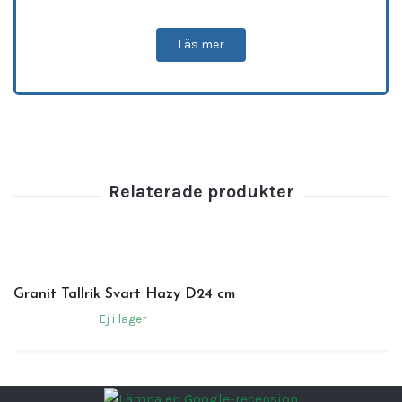
allt från vardagliga måltider till festligare
tillfällen. Det eleganta och praktiska formatet
Läs mer
gör serien idealisk för både professionella
kök och hemmamiljöer, och den lättanvända,
diskmaskinvänliga konstruktionen gör
rengöringen enkel.
Varför välja Coral Serien från Bonna Porslin?
Mångsidig design:
Finns i en rad olika
modeller, inklusive ovala djupa skålar,
flata tallrikar, kaffekoppar och muggar.
Slitstark och hållbar:
Tillverkad för att
tåla vardagens användning och hålla i
Granit Tallrik Svart Hazy D24 cm
många år.
Ej i lager
Praktisk funktionalitet:
Enkel förvaring
och lätt att rengöra med
diskmaskinvänliga egenskaper.
Elegant estetik:
En tidlös design som