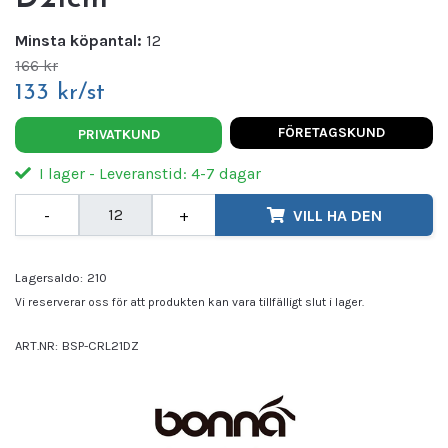
Minsta köpantal:
12
166 kr
133 kr/st
FÖRETAGSKUND
PRIVATKUND
I lager - Leveranstid: 4-7 dagar
-
+
VILL HA DEN
Lagersaldo:
210
Vi reserverar oss för att produkten kan vara tillfälligt slut i lager.
ART.NR:
BSP-CRL21DZ
Leverantör:
BONNA