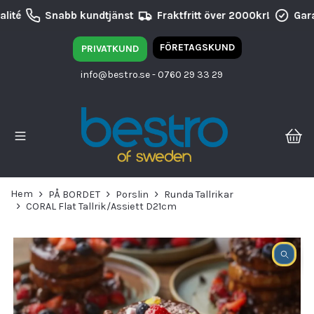
lité
Snabb kundtjänst
Fraktfritt över 2000kr!
Gara
FÖRETAGSKUND
PRIVATKUND
info@bestro.se
- 0760 29 33 29
Hem
PÅ BORDET
Porslin
Runda Tallrikar
CORAL Flat Tallrik/Assiett D21cm