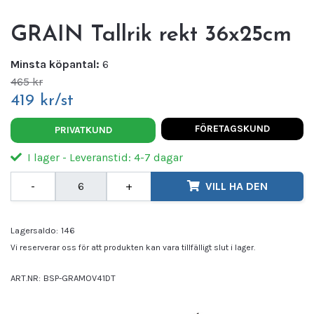
GRAIN Tallrik rekt 36x25cm
Minsta köpantal:
6
465 kr
419 kr/st
FÖRETAGSKUND
PRIVATKUND
I lager - Leveranstid: 4-7 dagar
-
+
VILL HA DEN
Lagersaldo:
146
Vi reserverar oss för att produkten kan vara tillfälligt slut i lager.
ART.NR:
BSP-GRAMOV41DT
Leverantör:
BONNA