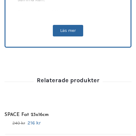
Tillverkade med
förstärkta kanter
för ökad
hållbarhet
och
motståndskraft mot stötar
,
samtidigt som den
reptåliga ytan
och
Läs mer
diskmaskinsvänliga
egenskaper gör dem
både praktiska och hållbara. Produkterna
finns i
olika färger och storlekar
, vilket gör
det enkelt att
anpassa till olika behov och
stilar
.
Fakta:
Egenskaper:
Mycket tåligt mot repor
och diskmaskin
Design:
Förstärkta kanter för extra
hållbarhet
SPACE Fat 23x16cm
Variationer:
Finns i flera färger och
216 kr
240 kr
storlekar