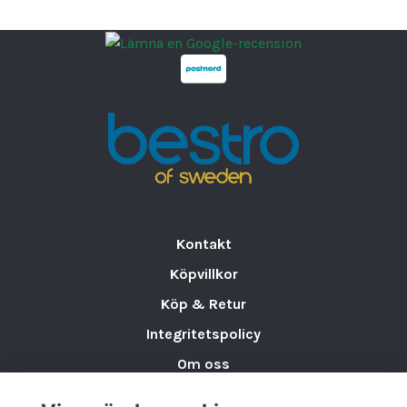
Ett
mångsidigt och elegant val
som passar
både
restauranger och hemmakök
med
höga krav på kvalitet, funktionalitet och
tidlös estetik.
Varumärke:
BONNA
EAN kartong:
86977000334018
Höjd:
2 cm
Längd:
36 cm
Bredd:
25 cm
Serier:
Grain
Kontakt
Bruttovikt:
1.31 kg
Köpvillkor
Nettovikt:
1.30 kg
Material:
Högkvalitativt porslin från Bonna
Köp & Retur
Storlek:
36 x 25 cm
Integritetspolicy
Antal:
6 st
Om oss
Storleksguide för Porslin