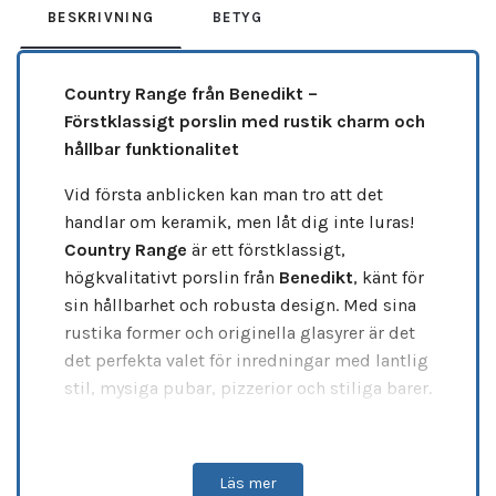
BESKRIVNING
BETYG
Country Range från Benedikt –
Förstklassigt porslin med rustik charm och
hållbar funktionalitet
Vid första anblicken kan man tro att det
handlar om keramik, men låt dig inte luras!
Country Range
är ett förstklassigt,
högkvalitativt porslin från
Benedikt
, känt för
sin hållbarhet och robusta design. Med sina
rustika former och originella glasyrer är det
det perfekta valet för inredningar med lantlig
stil, mysiga pubar, pizzerior och stiliga barer.
Serien finns i olika former, från
runda och
ovala tallrikar
till
skålar och
Läs mer
muggar/koppar
, vilket gör att den passar