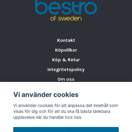
och charmig design, utan också ett porslin
som är
slitstarkt, hållbart och praktiskt
för
alla typer av serveringar.
Varumärke
BENEDIKT
Kontakt
EAN kartong
8590453660286
Minsta köpantal
1
Köpvillkor
Längd
21 cm
Köp & Retur
Bredd
13.3 cm
Integritetspolicy
Höjd
5.7 cm
Om oss
Serier
Country Range
Bruttovikt
0.84 kg
Storleksguide för Porslin
Vi använder cookies
Nettovikt
0.70 kg
Varumärken & Partners
Storlek:
21 cm x 13.3 cm x 5.7 cm
Vi använder cookies för att anpassa det innehåll som
BLOGG
Antal:
1 st
visas för dig och för att du ska få bästa tänkbara
upplevelse när du handlar hos oss.