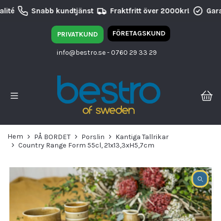
lité
Snabb kundtjänst
Fraktfritt över 2000kr!
Gara
FÖRETAGSKUND
PRIVATKUND
info@bestro.se
- 0760 29 33 29
Hem
PÅ BORDET
Porslin
Kantiga Tallrikar
Country Range Form 55cl, 21x13,3xH5,7cm