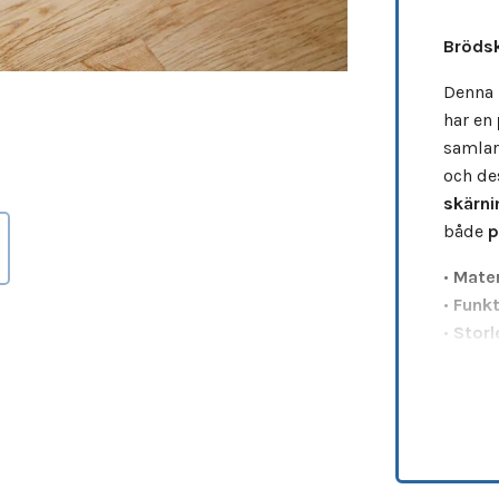
Brödsk
Denna
har en
samlar
och de
skärni
både
p
•
Mater
•
Funkt
•
Storl
•
Netto
En
pra
att hål