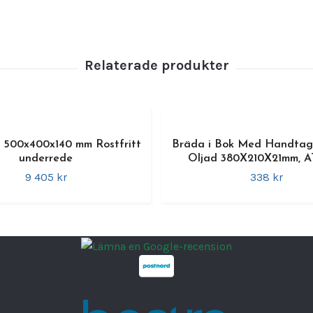
, 500x400x140 mm Rostfritt
Bräda i Bok Med Handtag
underrede
Oljad 380X210X21mm, 
9 405 kr
338 kr