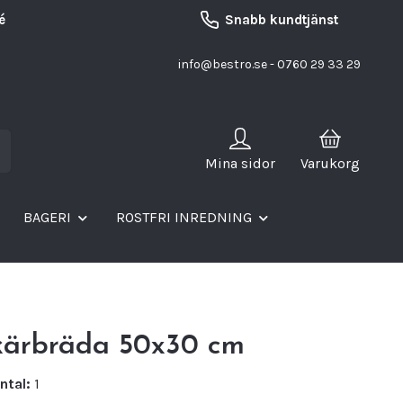
é
Snabb kundtjänst
info@bestro.se
- 0760 29 33 29
Mina sidor
Varukorg
BAGERI
ROSTFRI INREDNING
kärbräda 50x30 cm
ntal:
1