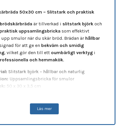
ärbräda 50x30 cm – Slitstark och praktisk
brödskärbräda
är tillverkad i
slitstark björk
och
praktisk uppsamlingsbricka
som effektivt
 upp smulor när du skär bröd. Brädan är
hållbar
signad för att ge en
bekväm och smidig
ng
, vilket gör den till ett
oumbärligt verktyg
i
rofessionella och hemmakök
.
ial:
Slitstark björk – hållbar och naturlig
ion:
Uppsamlingsbricka för smulor
ek:
50 x 30 x 3,5 cm
vikt:
1,44 kg |
Bruttovikt:
1,8 kg
ktisk och funktionell brödskärbräda
, idealisk för
Läs mer
la arbetsytan
ren och organiserad
.