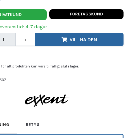
t
FÖRETAGSKUND
RIVATKUND
Leveranstid: 4-7 dagar
+
VILL HA DEN
för att produkten kan vara tillfälligt slut i lager.
537
ENT
NING
BETYG