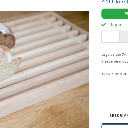
450 kr/s
P
I lager - 
-
Lagersaldo:
74
Vi reserverar oss 
ART.NR:
BSM-78
Leverantör:
EXX
BESKRIV