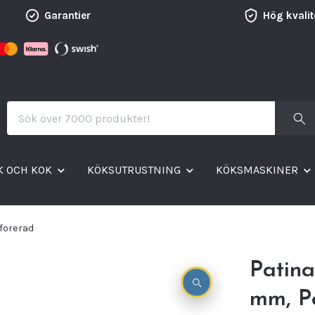
Garantier
Hög kvalit
K OCH KOK
KÖKSUTRUSTNING
KÖKSMASKINER
rforerad
Patina
mm, P