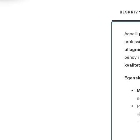
BESKRIV
Agnelli
professi
tillagn
behov i
kvalitet
Egensk
M
ö
P
v
o
E
s