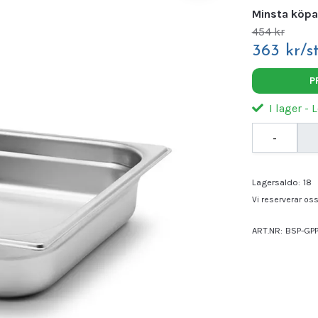
Minsta köpa
454 kr
363 kr/s
P
I lager - 
-
Lagersaldo:
18
Vi reserverar oss 
ART.NR:
BSP-GP
Leverantör:
AGN