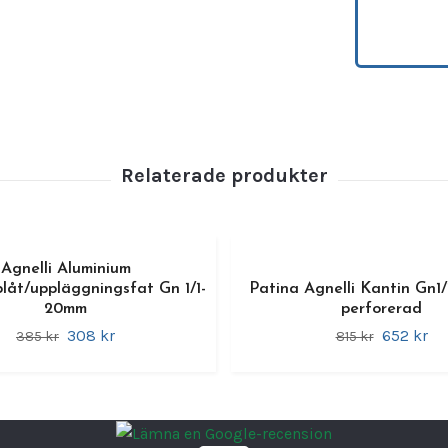
p
S
s
k
f
S
l
F
a
o
Agnelli Aluminium
Agnelli
låt/uppläggningsfat Gn 1/1-
Patina Agnelli Kantin Gn1/
för att 
20mm
perforerad
det bäs
308 kr
652 kr
385 kr
815 kr
Varumä
Längd
Bredd