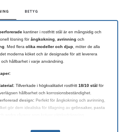
NING
BETYG
perforerade
kantiner i rostfritt stål är en mångsidig och
onell lösning för
ångkokning
,
avrinning
och
ing
. Med flera
olika modeller och djup
, möter de alla
 det moderna köket och är designade för att leverera
och hållbarhet i varje användning.
aper:
aterial:
Tillverkade i högkvalitativt rostfritt
18/10 stål
för
verlägsen hållbarhet och korrosionsbeständighet.
erforerad design:
Perfekt för ångkokning och avrinning,
ilket gör dem idealiska för tillagning av
grönsaker, pasta
ch andra råvaror som kräver vätskedränering.
ffektiv värmefördelning:
Den robusta konstruktionen
äkerställer jämn uppvärmning och pålitlig prestanda i