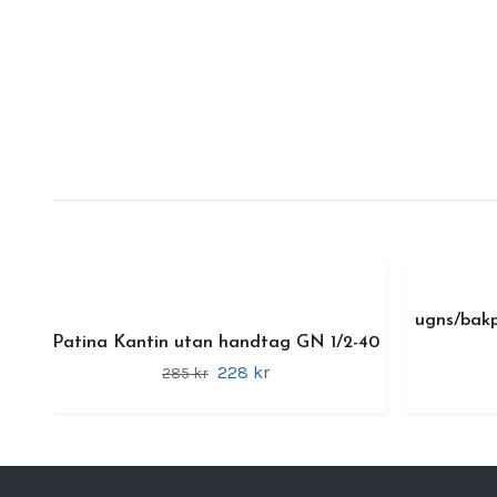
ugns/bakp
Patina Kantin utan handtag GN 1/2-40
228 kr
285 kr