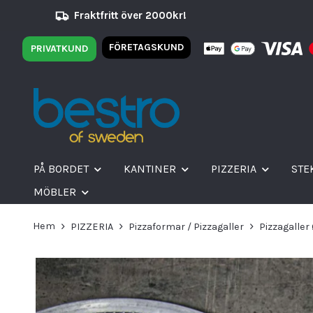
Fraktfritt över 2000kr!
FÖRETAGSKUND
PRIVATKUND
PÅ BORDET
KANTINER
PIZZERIA
STE
MÖBLER
Hem
PIZZERIA
Pizzaformar / Pizzagaller
Pizzagaller