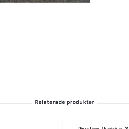
tillagn
verktyg