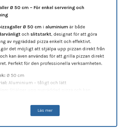
aller Ø 50 cm – För enkel servering och
ning
pizzagaller Ø 50 cm
i
aluminium
är både
arvänligt
och
slitstarkt
, designat för att göra
ing av nygräddad pizza enkelt och effektivt.
 gör det möjligt att stjälpa upp pizzan direkt från
och kan även användas för att grilla pizzan direkt
ret. Perfekt för den professionella verksamheten.
ek:
Ø 50 cm
ial:
Aluminium – tåligt och lätt
ion:
Stjälper upp nygräddad pizza och kan
as för gräddning i ugn
arhet:
Tål användning i ugn
Läs mer
a köpantal:
1 st
aktiskt pizzagaller som underlättar både