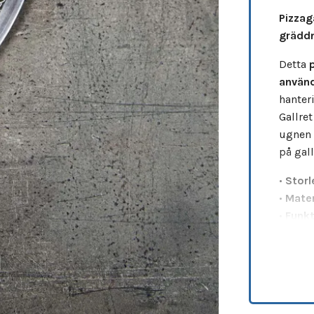
Pizzag
grädd
Detta
använd
hanter
Gallret
ugnen 
på gall
•
Storl
•
Mater
•
Funkt
använd
•
Hållb
•
Minst
Ett pr