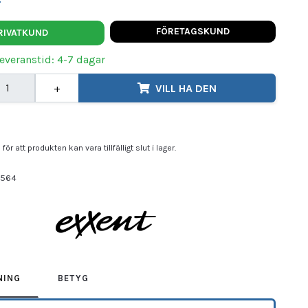
t
FÖRETAGSKUND
RIVATKUND
Leveranstid: 4-7 dagar
+
VILL HA DEN
9
för att produkten kan vara tillfälligt slut i lager.
5564
ENT
NING
BETYG