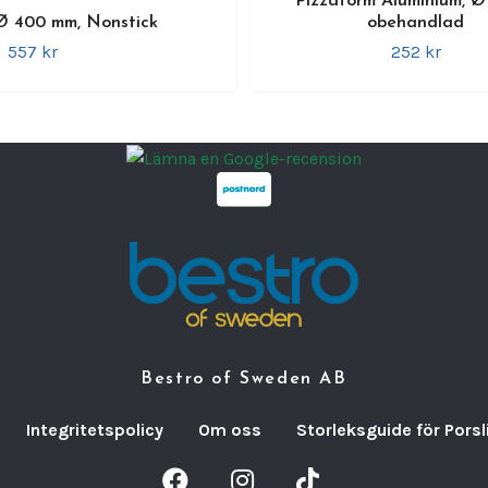
Pizzaform Aluminium, Ø
Ø 400 mm, Nonstick
obehandlad
557 kr
252 kr
Bestro of Sweden AB
Integritetspolicy
Om oss
Storleksguide för Porsl