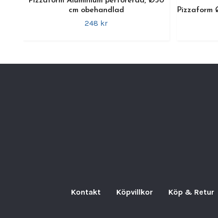
Pizzaform Aluminium perforerad, Ø30
cm obehandlad
Pizzaform 
248 kr
Kontakt
Köpvillkor
Köp & Retur