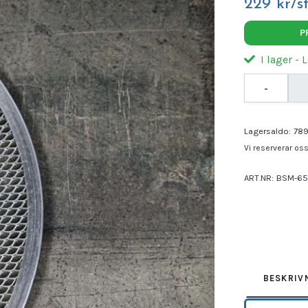
229 kr/s
P
I lager - 
-
Lagersaldo:
78
Vi reserverar oss 
ART.NR:
BSM-6
Leverantör:
EXX
BESKRIV