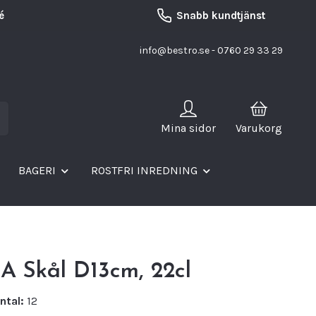
é
Snabb kundtjänst
info@bestro.se
- 0760 29 33 29
Mina sidor
Varukorg
BAGERI
ROSTFRI INREDNING
 Skål D13cm, 22cl
ntal:
12