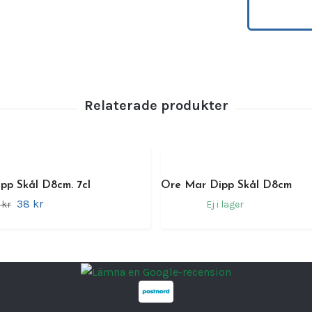
egens
Porsli
gör de
Omnia 
tallrik
mångsid
Varför
I
v
pp Skål D8cm. 7cl
Ore Mar Dipp Skål D8cm
S
38 kr
 kr
Ej i lager
y
M
t
a
P
d