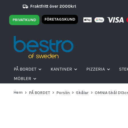
Fraktfritt över 2000kr!
FÖRETAGSKUND
PRIVATKUND
PÅ BORDET
KANTINER
PIZZERIA
STE
MÖBLER
Hem
PÅ BORDET
Porslin
Skålar
OMNIA Skål D13cm