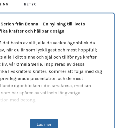
NING
BETYG
erien från Bonna – En hyllning till livets
ika krafter och hållbar design
 det bästa av allt, alla de vackra ögonblick du
 av, när du är som lyckligast och mest hoppfull;
 alla i ditt sinne och själ och tillför nya krafter
t liv. Vår
Omnia Serie
, inspirerad av dessa
ika livskrafters krafter, kommer att följa med dig
 privilegierade presentation och de mest
llande ögonblicken i din smakresa, med sin
 som bär spåren av vattnets långvariga
ktion med betong.
la
Bonna Porslinsserier
, erbjuder
Omnia Serien
onell hållbarhet och funktionalitet. Tillverkad
Läs mer
örstärkta kanter
,
reptåliga ytor
och
slitstarka