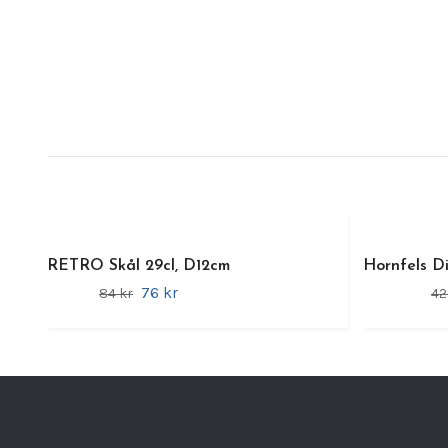
RETRO Skål 29cl, D12cm
Hornfels Di
76 kr
84 kr
42