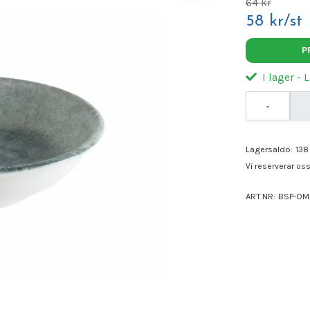
64 kr
58 kr/st
P
I lager - 
-
Lagersaldo:
138
Vi reserverar oss 
ART.NR:
BSP-OM
Leverantör:
BON