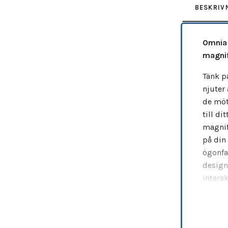
BESKRIV
Omnia S
magnif
Tänk på
njuter
de möts
till dit
magnif
på din
ögonfa
design
intera
Som al
excepti
med
f