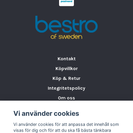
och tål att diskas i diskmaskin.
Med
Country Range
får du inte bara en rustik
och charmig design, utan också ett porslin
som är
slitstarkt, hållbart och praktiskt
för
alla typer av serveringar.
Varumärke:
BENEDIKT
EAN kartong:
8590453659990
Kontakt
Diameter:
22 cm
Köpvillkor
Volym:
177 cl
Köp & Retur
Serier:
Country Range
Nettovikt:
0.88 kg
Integritetspolicy
Material:
Porslin
Om oss
Storlek:
Ø 22 cm
Storleksguide för Porslin
Antal:
6 st
Vi använder cookies
Varumärken & Partners
Vi använder cookies för att anpassa det innehåll som
BLOGG
visas för dig och för att du ska få bästa tänkbara