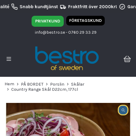
lité
Snabb kundtjänst
Fraktfritt över 2000kr!
Gara
FÖRETAGSKUND
PRIVATKUND
info@bestro.se
- 0760 29 33 29
Hem
PÅ BORDET
Porslin
Skålar
Country Range Skål D22cm, 177cl