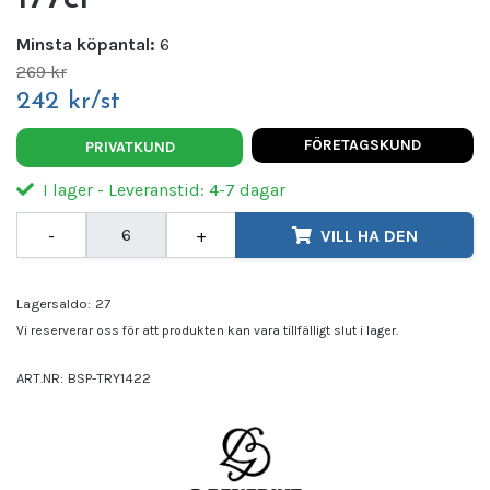
Minsta köpantal:
6
269 kr
242 kr/st
FÖRETAGSKUND
PRIVATKUND
I lager - Leveranstid: 4-7 dagar
-
+
VILL HA DEN
Lagersaldo:
27
Vi reserverar oss för att produkten kan vara tillfälligt slut i lager.
ART.NR:
BSP-TRY1422
Leverantör:
BENEDIKT