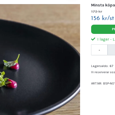
Minsta köpa
173 kr
156 kr/st
P
I lager - 
-
Lagersaldo:
67
Vi reserverar oss 
ART.NR:
BSP-NO
Leverantör:
BON