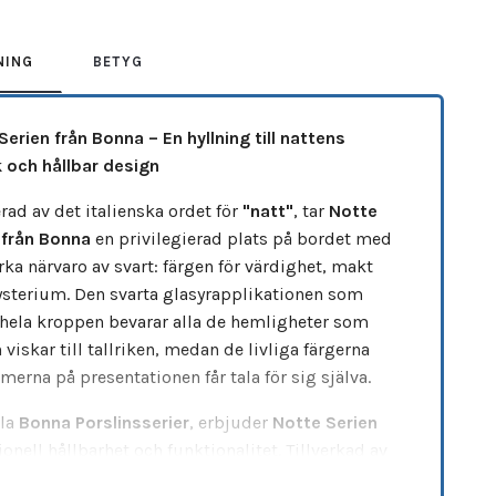
NING
BETYG
Serien från Bonna – En hyllning till nattens
 och hållbar design
rad av det italienska ordet för
"natt"
, tar
Notte
 från Bonna
en privilegierad plats på bordet med
rka närvaro av svart: färgen för värdighet, makt
sterium. Den svarta glasyrapplikationen som
 hela kroppen bevarar alla de hemligheter som
viskar till tallriken, medan de livliga färgerna
merna på presentationen får tala för sig själva.
la
Bonna Porslinsserier
, erbjuder
Notte Serien
onell hållbarhet och funktionalitet. Tillverkad av
itativt porslin, har varje bit
förstärkta kanter
,