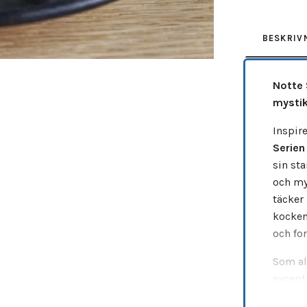
BESKRIV
Notte 
mystik
Inspire
Serien
sin sta
och my
täcker
kocken 
och for
Som al
excepti
högkval