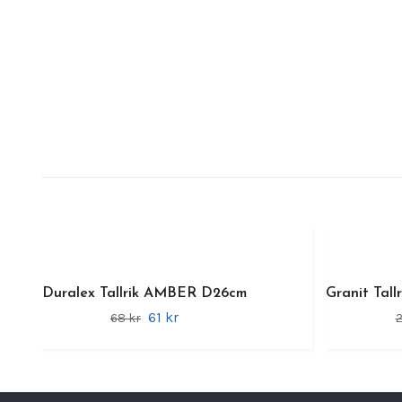
Duralex Tallrik AMBER D26cm
Granit Tall
61 kr
68 kr
2