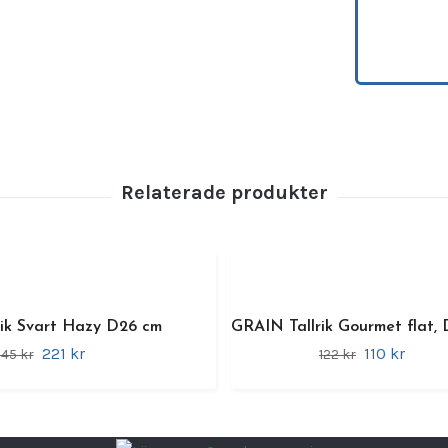
reptål
använd
dess t
serveri
Notte 
skåla
och per
Varför
T
s
S
rik Svart Hazy D26 cm
GRAIN Tallrik Gourmet flat,
r
221 kr
110 kr
45 kr
122 kr
M
t
a
P