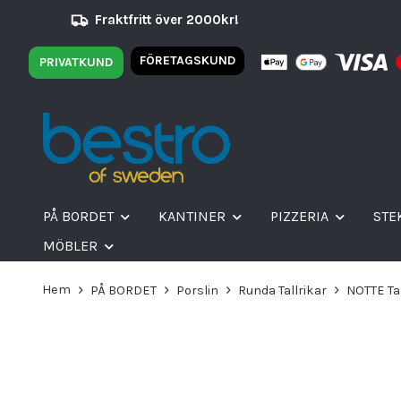
Fraktfritt över 2000kr!
FÖRETAGSKUND
PRIVATKUND
PÅ BORDET
KANTINER
PIZZERIA
STE
MÖBLER
Hem
PÅ BORDET
Porslin
Runda Tallrikar
NOTTE Ta