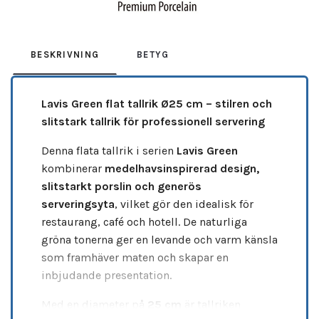
BESKRIVNING
BETYG
Lavis Green flat tallrik Ø25 cm – stilren och
slitstark tallrik för professionell servering
Denna flata tallrik i serien
Lavis Green
kombinerar
medelhavsinspirerad design,
slitstarkt porslin och generös
serveringsyta
, vilket gör den idealisk för
restaurang, café och hotell. De naturliga
gröna tonerna ger en levande och varm känsla
som framhäver maten och skapar en
inbjudande presentation.
Med en diameter på
25 cm
är tallriken