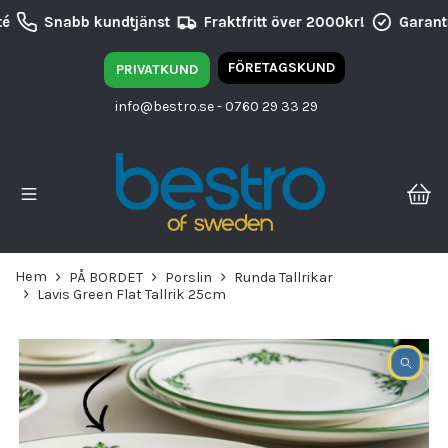
é
Snabb kundtjänst
Fraktfritt över 2000kr!
Garanti
FÖRETAGSKUND
PRIVATKUND
info@bestro.se
- 0760 29 33 29
Hem
PÅ BORDET
Porslin
Runda Tallrikar
Lavis Green Flat Tallrik 25cm