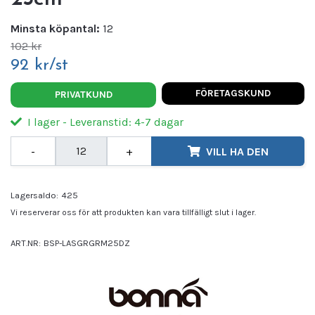
Minsta köpantal:
12
102 kr
92 kr/st
FÖRETAGSKUND
PRIVATKUND
I lager - Leveranstid: 4-7 dagar
-
+
VILL HA DEN
Lagersaldo:
425
Vi reserverar oss för att produkten kan vara tillfälligt slut i lager.
ART.NR:
BSP-LASGRGRM25DZ
Leverantör:
BONNA