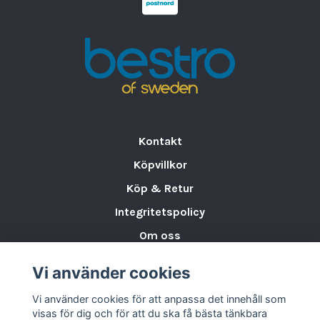
•
Slitstarkt porslin
– anpassat för daglig
användning
•
Stapelbar design
– smidig förvaring och
hantering
•
Diskmaskinsvänlig, reptålig och slitstark
–
enkel att rengöra
Teknisk information
Kontakt
•
Serie:
Lavis Green
•
Typ:
Flat tallrik
Köpvillkor
•
Diameter:
25 cm
Köp & Retur
Lavis Green flat tallrik Ø25 cm är ett utmärkt
Integritetspolicy
val för verksamheter som söker
hållbar
Om oss
kvalitet, elegant design och en
Storleksguide för Porslin
professionell serveringslösning
i varje
Vi använder cookies
Varumärken & Partners
detalj.
Vi använder cookies för att anpassa det innehåll som
BLOGG
Material:
Porslin
visas för dig och för att du ska få bästa tänkbara