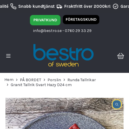
lité
Snabb kundtjänst
Fraktfritt över 2000kr!
Garan
FÖRETAGSKUND
PRIVATKUND
info@bestro.se
- 0760 29 33 29
Hem
PÅ BORDET
Porslin
Runda Tallrikar
Granit Tallrik Svart Hazy D24 cm