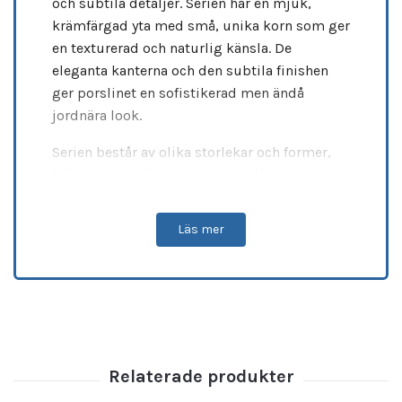
och subtila detaljer. Serien har en mjuk,
krämfärgad yta med små, unika korn som ger
en texturerad och naturlig känsla. De
eleganta kanterna och den subtila finishen
ger porslinet en sofistikerad men ändå
jordnära look.
Serien består av olika storlekar och former,
från
flata tallrikar
till
djupa skålar
,
fyrkantiga fat
,
muggar
och
koppar
, vilket
gör den perfekt för en rad olika maträtter –
Läs mer
från förrätter och huvudrätter till desserter
och drycker. Oavsett om du serverar en
elegant middag eller en avslappnad måltid,
kommer
GRAIN Serien
att tillföra en
sofistikerad touch till din dukning.
Tillverkad med hållbara material, erbjuder
denna serie en
reptålig yta
,
förstärkta