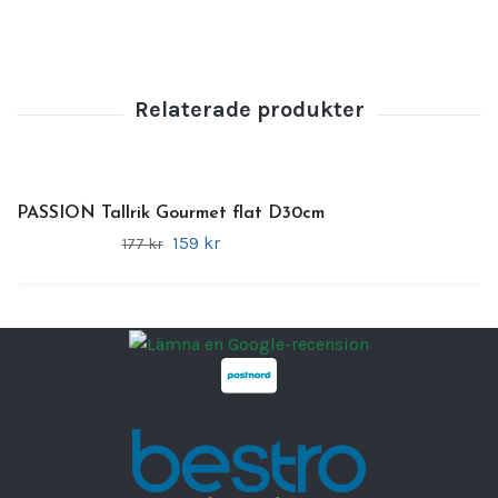
intryck
Egenskaper
🧼
Tål diskmaskin
❄️
Tål frys
📡
Tål mikrovågsugn
🔥
Ugnssäker
PASSION Tallrik Gourmet flat D30cm
159 kr
177 kr
🎁
Förpackning:
12 st/frp
🏷️
Varumärke:
Blocho
🎨
Serie:
Nano Cream
🤝
Exklusivt hos:
FRANKHUGO
Material:
Porslin
Storlek:
Ø 25 cm