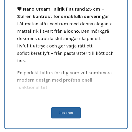
🖤 Nano Cream Tallrik flat rund 25 cm –
Stilren kontrast för smakfulla serveringar
Låt maten stå i centrum med denna eleganta
mattallrik i svart från
Blocho
. Den mörkgrå
dekorens subtila skiftningar skapar ett
livfullt uttryck och ger varje rätt ett
sofistikerat lyft – från pastarätter till kött och
fisk.
En perfekt tallrik för dig som vill kombinera
modern design med professionell
funktionalitet
.
🌌
Svart yta med dekorativ mörkgrå
struktur
Läs mer
🍽️
Idealisk för varmrätter och stilfulla
presentationer
✨
Ger dukningen ett djärvt och exklusivt