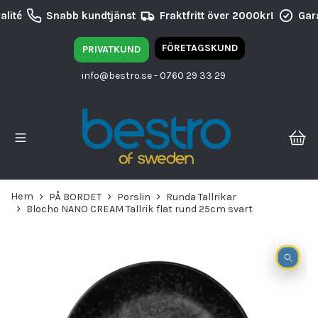
lité
Snabb kundtjänst
Fraktfritt över 2000kr!
Gara
FÖRETAGSKUND
PRIVATKUND
info@bestro.se
- 0760 29 33 29
Hem
PÅ BORDET
Porslin
Runda Tallrikar
Blocho NANO CREAM Tallrik flat rund 25cm svart