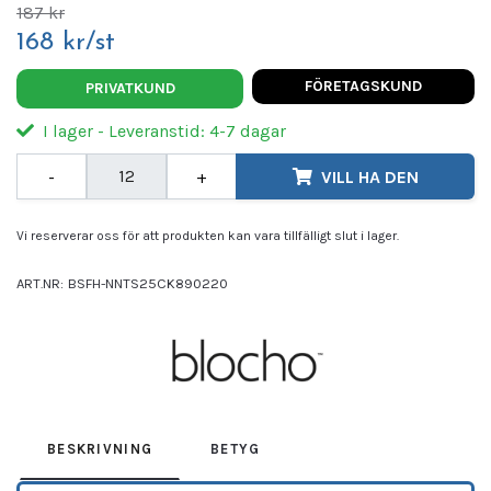
187 kr
168 kr/st
FÖRETAGSKUND
PRIVATKUND
I lager - Leveranstid: 4-7 dagar
-
+
VILL HA DEN
Vi reserverar oss för att produkten kan vara tillfälligt slut i lager.
ART.NR:
BSFH-NNTS25CK890220
Leverantör:
Blocho
BESKRIVNING
BETYG