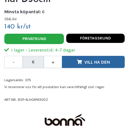
Minsta köpantal:
6
156 kr
140 kr/st
FÖRETAGSKUND
PRIVATKUND
I lager - Leveranstid: 4-7 dagar
-
+
VILL HA DEN
Lagersaldo:
375
Vi reserverar oss för att produkten kan vara tillfälligt slut i lager.
ART.NR:
BSP-ALHGRM30DZ
Leverantör:
BONNA