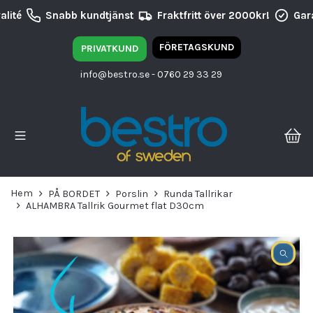
lité
Snabb kundtjänst
Fraktfritt över 2000kr!
Gara
FÖRETAGSKUND
PRIVATKUND
info@bestro.se
- 0760 29 33 29
Hem
PÅ BORDET
Porslin
Runda Tallrikar
ALHAMBRA Tallrik Gourmet flat D30cm