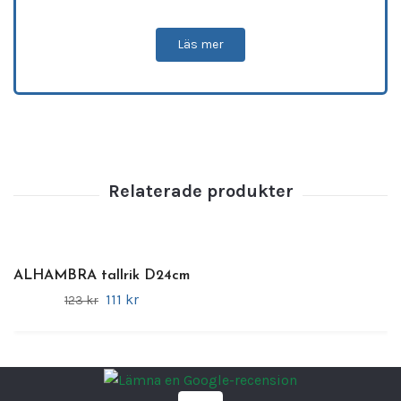
från runda och ovala till fyrkantiga fat, vilket
gör dem perfekta för en rad olika maträtter –
Läs mer
från förrätter och sallader till huvudrätter och
desserter. Oavsett om du serverar en elegant
middag eller en casual buffé, kommer
Alhambra serien att tillföra en sofistikerad
touch till varje dukning.
Varför välja Alhambra Serien från Bonna
Porslin?
Hållbar design:
Reptåliga och förstärkta
kanter för långvarig hållbarhet.
ALHAMBRA tallrik D24cm
Praktisk och funktionell:
Stapelbara för
111 kr
123 kr
enkel förvaring och diskmaskinvänliga
för lätt rengöring.
Mångsidig:
Finns i olika storlekar, från
runda till ovala och fyrkantiga fat,
perfekt för olika maträtter.