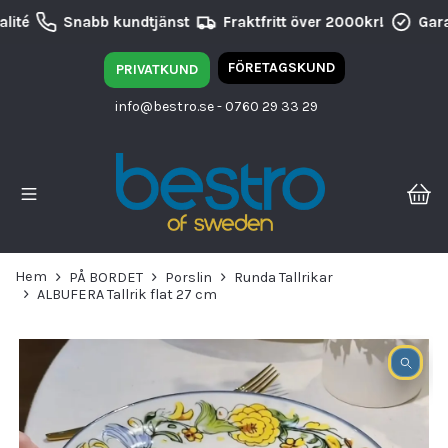
lité
Snabb kundtjänst
Fraktfritt över 2000kr!
Gara
FÖRETAGSKUND
PRIVATKUND
info@bestro.se
- 0760 29 33 29
Hem
PÅ BORDET
Porslin
Runda Tallrikar
ALBUFERA Tallrik flat 27 cm