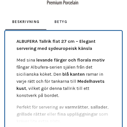
BESKRIVNING
BETYG
ALBUFERA Tallrik flat 27 cm – Elegant
servering med sydeuropeisk känsla
Med sina
levande färger och florala motiv
fångar Albufera-serien själen från det
sicilianska köket. Den
blå kanten
ramar in
varje rätt och för tankarna till
Medelhavets
kust
, vilket gör denna tallrik till ett
konstverk på bordet.
Perfekt för servering av
varmrätter
,
sallader
,
grillade rätter
eller
fina uppläggningar
som
kräver lite extra plats.