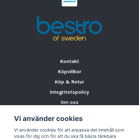
för den som söker både funktionalitet och en
elegant touch på bordet.
Varumärke:
BENEDIKT
Diameter:
22 cm
Serier:
Daisy
Material:
Porslin
Storlek:
Ø 22 cm
Antal:
6 st
Kontakt
Köpvillkor
Köp & Retur
Integritetspolicy
Om oss
Storleksguide för Porslin
Vi använder cookies
Varumärken & Partners
Vi använder cookies för att anpassa det innehåll som
BLOGG
visas för dig och för att du ska få bästa tänkbara