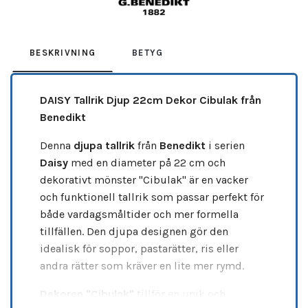
BESKRIVNING
BETYG
DAISY Tallrik Djup 22cm Dekor Cibulak från
Benedikt
Denna
djupa tallrik
från
Benedikt
i serien
Daisy
med en diameter på 22 cm och
dekorativt mönster "Cibulak" är en vacker
och funktionell tallrik som passar perfekt för
både vardagsmåltider och mer formella
tillfällen. Den djupa designen gör den
idealisk för soppor, pastarätter, ris eller
andra rätter som kräver en lite mer rymd.
Dekoren "Cibulak"
tillför en unik och