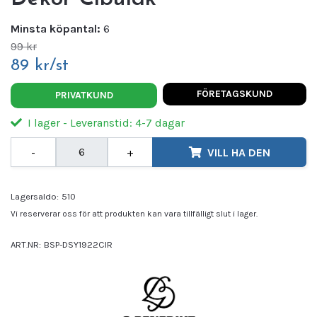
Minsta köpantal:
6
99 kr
89 kr/st
FÖRETAGSKUND
PRIVATKUND
I lager - Leveranstid: 4-7 dagar
-
+
VILL HA DEN
Lagersaldo:
510
Vi reserverar oss för att produkten kan vara tillfälligt slut i lager.
ART.NR:
BSP-DSY1922CIR
Leverantör:
BENEDIKT