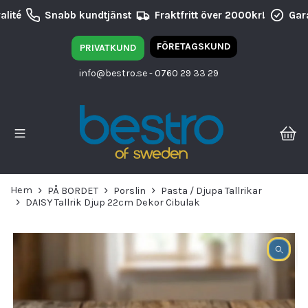
lité
Snabb kundtjänst
Fraktfritt över 2000kr!
Gara
FÖRETAGSKUND
PRIVATKUND
info@bestro.se
- 0760 29 33 29
Hem
PÅ BORDET
Porslin
Pasta / Djupa Tallrikar
DAISY Tallrik Djup 22cm Dekor Cibulak