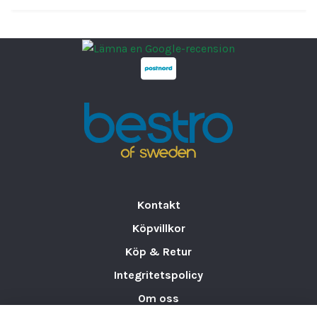
eller en vardaglig måltid, kommer
produkterna från
Aura Space Serien
att
tillföra en sofistikerad och modern touch till
varje tillfälle.
Varför välja Aura Space Serien?
Elegant design:
Mörkgrå nyans som
framhäver maten på ett fantastiskt sätt.
Mångsidig funktion:
Finns i ett brett
urval av tallrikar, skålar och muggar,
perfekt för alla serveringar.
Kontakt
Slitstark och hållbar:
Reptålig yta,
Köpvillkor
förstärkta kanter och slittåliga
Köp & Retur
egenskaper för långvarig användning.
Praktisk funktionalitet:
Stapelbar för
Integritetspolicy
enkel förvaring och diskmaskinvänlig
Om oss
för lätt rengöring.