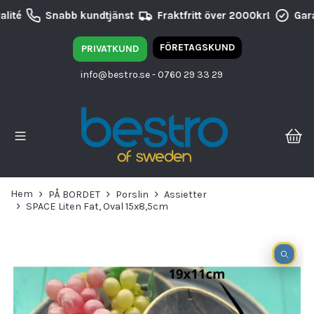
lité
Snabb kundtjänst
Fraktfritt över 2000kr!
Gara
FÖRETAGSKUND
PRIVATKUND
info@bestro.se
- 0760 29 33 29
Hem
PÅ BORDET
Porslin
Assietter
SPACE Liten Fat, Oval 15x8,5cm