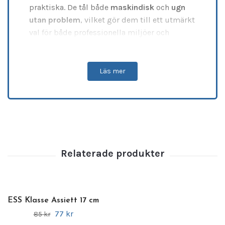
praktiska. De tål både
maskindisk
och
ugn
utan problem
, vilket gör dem till ett utmärkt
val för både professionella miljöer och
hemmabruk.
Serien erbjuder ett brett urval av modeller
Läs mer
som passar perfekt för alla typer av
serveringar.
Aura Space Serien
är tillverkad
med högkvalitativa material för att
säkerställa hållbarhet och långvarig
användning. De
reptåliga ytorna
,
förstärkta
kanterna
och
slittåliga egenskaperna
gör
varje produkt exceptionellt hållbar. Den
stapelbara designen
gör förvaring både
enkel och praktisk, medan de
diskmaskinvänliga egenskaperna
gör
ESS Klasse Assiett 17 cm
rengöringen smidig och snabb.
77 kr
85 kr
Oavsett om du serverar en elegant middag