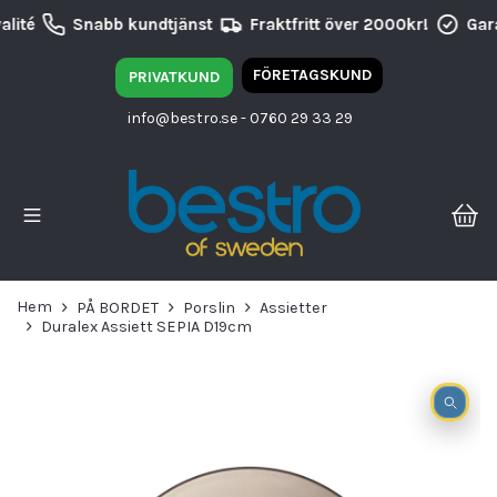
lité
Snabb kundtjänst
Fraktfritt över 2000kr!
Gara
FÖRETAGSKUND
PRIVATKUND
info@bestro.se
- 0760 29 33 29
Hem
PÅ BORDET
Porslin
Assietter
Duralex Assiett SEPIA D19cm