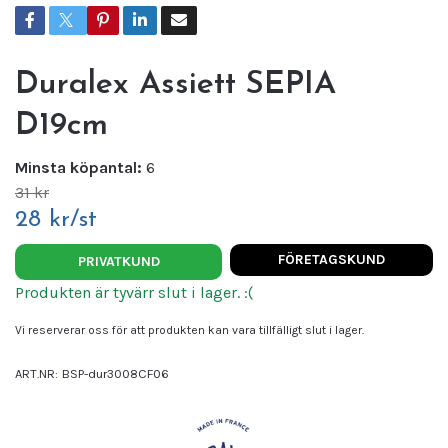
Duralex Assiett SEPIA
D19cm
Minsta köpantal:
6
31 kr
28 kr/st
FÖRETAGSKUND
PRIVATKUND
Produkten är tyvärr slut i lager. :(
Vi reserverar oss för att produkten kan vara tillfälligt slut i lager.
ART.NR:
BSP-dur3008CF06
Leverantör:
DURALEX