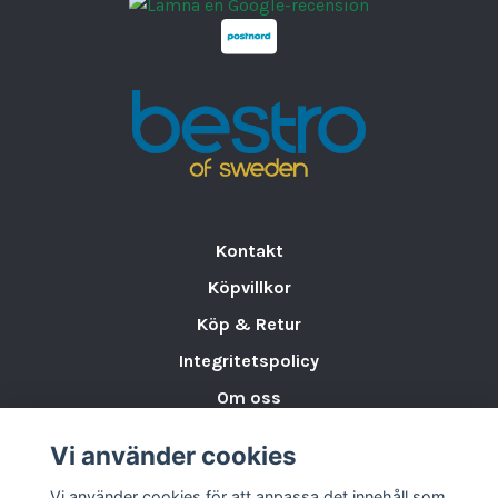
Storlek:
Ø 19 cm, H 1.9 cm
Antal:
6 st
Kontakt
Köpvillkor
Köp & Retur
Integritetspolicy
Om oss
Storleksguide för Porslin
Vi använder cookies
Varumärken & Partners
Vi använder cookies för att anpassa det innehåll som