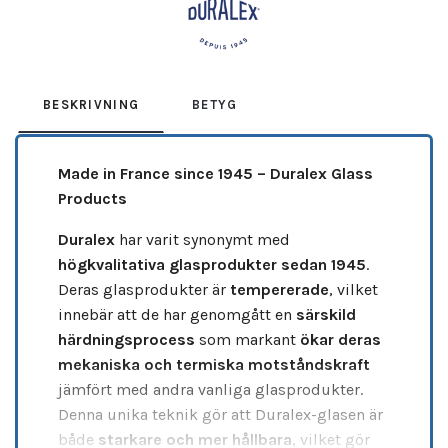
BESKRIVNING
BETYG
Made in France since 1945 – Duralex Glass
Products
Duralex
har varit synonymt med
högkvalitativa glasprodukter sedan 1945
.
Deras glasprodukter är
tempererade
, vilket
innebär att de har genomgått en
särskild
härdningsprocess
som markant
ökar deras
mekaniska och termiska motståndskraft
jämfört med andra vanliga glasprodukter.
Denna unika teknik gör att Duralex-glasen är
både
starkare och mer hållbara
, vilket gör