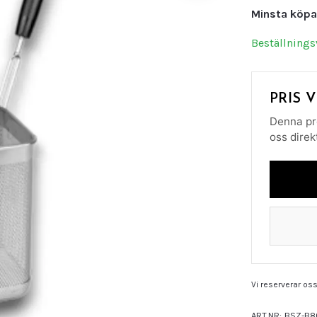
Minsta köpa
Beställnings
PRIS 
Denna pr
oss direkt
Vi reserverar oss 
ART.NR:
BSZ-B8