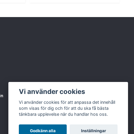
ial:
Rostfritt stål
 till:
MBM Domina Pro 700 / 900 pastakokare
ndningsområde:
Pastakokning i restaurang,
k och professionella kök
ruktion:
Perforerad korg för effektiv
avrinning
n:
Slitstark konstruktion anpassad för daglig
ning i professionella kök
ktisk och hållbar pastakorg för restaurang och
ök
som gör det enkelt att hantera pasta snabbt
ektivt under hög belastning i köket.
Vi använder cookies
kad i Italien
in
Varumärken & Partners
BLOGG
Vi använder cookies för att anpassa det innehåll
som visas för dig och för att du ska få bästa
tänkbara upplevelse när du handlar hos oss.
Godkänn alla
Inställningar