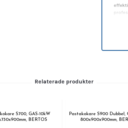
effekt
profes
snabb 
Den pe
av
, vi
kokvat
storle
pasta,
optime
Tillver
hygien
anpass
där ut
Teknis
kokare S700, GAS-10kW
Pastakokare S900 Dubbel,
x730x900mm, BERTOS
800x900x900mm, BE
•
Mått: