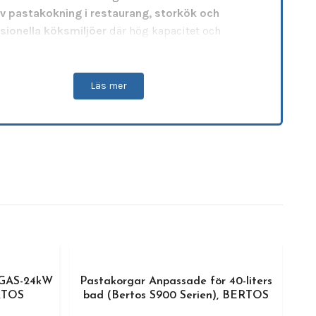
iv pastakokning i restaurang, storkök och
sionella köksmiljöer
där hög kapacitet och
hantering är avgörande.
rforerade designen gör att
vatten snabbt rinner
Läs mer
lket gör det enkelt att lyfta upp pasta direkt från
tnet och servera utan spill. Den kompakta
ken gör korgen perfekt för
portionstillagning av
 nudlar eller grönsaker
, samtidigt som den
rar utrymmet i pastakokaren.
kad i
rostfritt stål för lång livslängd
, hög
standard och enkel rengöring. Konstruktionen är
ad för intensiv användning i professionella kök
rustningen används kontinuerligt under service.
k information
 GAS-24kW
Pastakorgar Anpassade för 40-liters
RTOS
bad (Bertos S900 Serien), BERTOS
145 × 160 × 215 mm