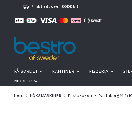
Fraktfritt över 2000kr!
PÅ BORDET
KANTINER
PIZZERIA
STE
MÖBLER
Hem
KÖKSMASKINER
Pastakokeri
Pastakorg 14,5x