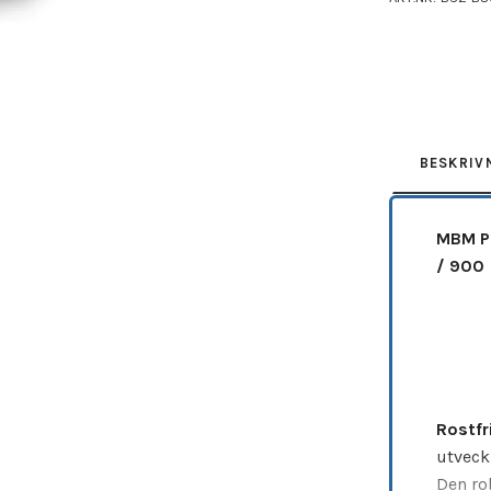
Leverantör:
MB
BESKRIV
MBM Pa
/ 900
Rostfr
utveck
Den ro