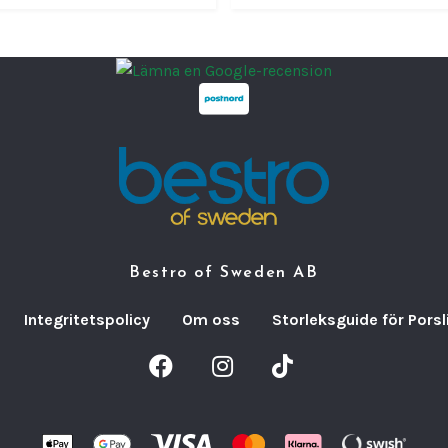
•
Mater
•
Passar
•
Anvä
storkö
•
Konst
vatten
•
Desig
använd
En
pra
stork
Bestro of Sweden AB
och eff
Tillver
Integritetspolicy
Om oss
Storleksguide för Porsl