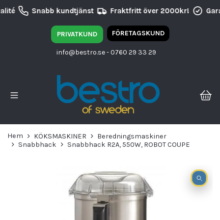
lité
Snabb kundtjänst
Fraktfritt över 2000kr!
Gara
FÖRETAGSKUND
PRIVATKUND
info@bestro.se
- 0760 29 33 29
Hem
KÖKSMASKINER
Beredningsmaskiner
Snabbhack
Snabbhack R2A, 550W, ROBOT COUPE