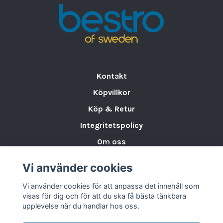
knådning.
Räffeltandad kniv för örter och kryddor.
Effektiv design
Knivbladen sveper tätt över kärlets
Kontakt
botten
för perfekta resultat även med
små mängder.
Köpvillkor
Genomskinligt lock
med tratt för
Köp & Retur
tillsättning av ingredienser under gång.
Integritetspolicy
Lätt att öppna, stänga och rengöra.
Om oss
Kraftfull motor
Storleksguide för Porslin
Vi använder cookies
550 W industriell induktionsmotor
–
Varumärken & Partners
byggd för intensiv användning och lång
Vi använder cookies för att anpassa det innehåll som
BLOGG
livslängd.
visas för dig och för att du ska få bästa tänkbara
upplevelse när du handlar hos oss.
Underhållsfri, utan förslitningsdelar
som kol eller borstar.