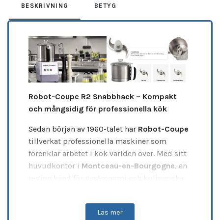
BESKRIVNING
BETYG
Robot-Coupe R2 Snabbhack – Kompakt
och mångsidig för professionella kök
Sedan början av 1960-talet har
Robot-Coupe
tillverkat professionella maskiner som
förenklar arbetet i kök världen över. Med sitt
huvudkontor i
Montceau-en-Bourgogne
, en
region känd för gastronomi och kulinariska
traditioner, är Robot-Coupe idag en global
ledare med över 60 års erfarenhet.
Läs mer