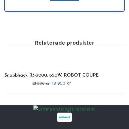
Snabbhack R2
är utvecklad för alla typer av
professionella kök – restauranger, skolor,
catering, konditorier och butiker. Tack vare
sin
2,9-liters hacktillsats i borstat stål med
slät kniv
ger den perfekt resultat både vid
små och stora volymer.
Den lämpar sig för hackning, mixning och
malning av
kött, fisk, grönsaker,
emulsioner, såser, dressingar, ganache,
praliné, mandelmassa
och mycket mer.
Snabbhack R3-3000, 650W, ROBOT COUPE
19 950 kr
21 000 kr
Hacktillsats
2,9-liters kärl i borstat stål
med Soft
Touch-handtag för säkert grepp.
Levereras med
slät kniv
som standard.
Tillval:
Vågtandad kniv för malning och