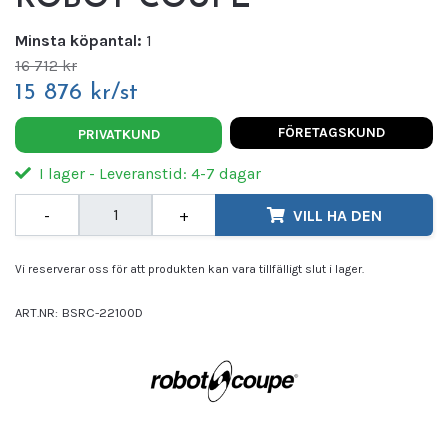
Minsta köpantal:
1
16 712 kr
15 876 kr/st
FÖRETAGSKUND
PRIVATKUND
I lager - Leveranstid: 4-7 dagar
-
+
VILL HA DEN
Vi reserverar oss för att produkten kan vara tillfälligt slut i lager.
ART.NR:
BSRC-22100D
Leverantör:
ROBOT COUPE