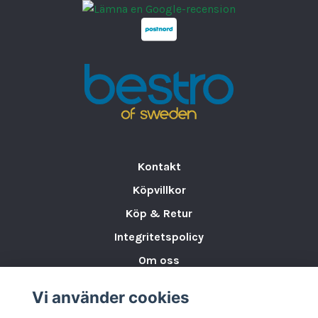
kompakt format.
Garanti: 2år
Tillverkad i Italien
Kontakt
Köpvillkor
Köp & Retur
Integritetspolicy
Om oss
Storleksguide för Porslin
Vi använder cookies
Varumärken & Partners