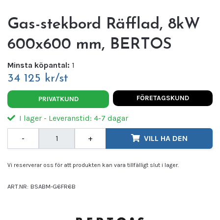
Gas-stekbord Räfflad, 8kW
600x600 mm, BERTOS
Minsta köpantal:
1
34 125 kr/st
FÖRETAGSKUND
PRIVATKUND
I lager - Leveranstid: 4-7 dagar
-
+
VILL HA DEN
Vi reserverar oss för att produkten kan vara tillfälligt slut i lager.
ART.NR:
BSABM-G6FR6B
Leverantör:
BERTOS