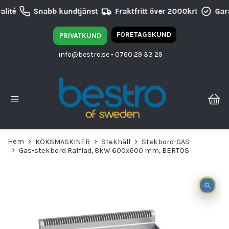
lité
Snabb kundtjänst
Fraktfritt över 2000kr!
Gara
FÖRETAGSKUND
PRIVATKUND
info@bestro.se
- 0760 29 33 29
Hem
KÖKSMASKINER
Stekhäll
Stekbord-GAS
Gas-stekbord Räfflad, 8kW 600x600 mm, BERTOS