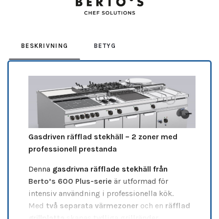
BESKRIVNING
BETYG
Gasdriven räfflad stekhäll – 2 zoner med
professionell prestanda
Denna
gasdrivna räfflade stekhäll från
Berto’s 600 Plus-serie
är utformad för
intensiv användning i professionella kök.
Med
två separata värmezoner
och en
räfflad
grillplatta
skapas tydliga grillränder