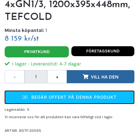
4xGN1/3, 1200x395x448mm,
TEFCOLD
Minsta köpantal:
1
8 159 kr/st
FÖRETAGSKUND
PRIVATKUND
I lager - Leveranstid: 4-7 dagar
-
+
VILL HA DEN
✉️
BEGÄR OFFERT PÅ DENNA PRODUKT
Lagersaldo:
5
Vi reserverar oss för att produkten kan vara tillfälligt slut i lager.
ART.NR:
BSTF-33595