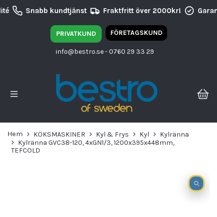
té
Snabb kundtjänst
Fraktfritt över 2000kr!
Garant
FÖRETAGSKUND
PRIVATKUND
info@bestro.se
- 0760 29 33 29
Hem
KÖKSMASKINER
Kyl & Frys
Kyl
Kylränna
Kylränna GVC38-120, 4xGN1/3, 1200x395x448mm,
TEFCOLD