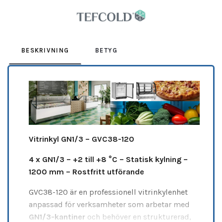
Leverantör:
TEFCOLD
BESKRIVNING
BETYG
Vitrinkyl GN1/3 – GVC38-120
4 x GN1/3 – +2 till +8 °C – Statisk kylning –
1200 mm – Rostfritt utförande
GVC38-120 är en professionell vitrinkylenhet
anpassad för verksamheter som arbetar med
GN1/3-kantiner
och behöver en strukturerad,