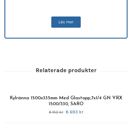
hygienisk och lättillgänglig toppingstation.
Med kapacitet för
4 x GN1/3-kantiner
(medföljer ej)
passar modellen perfekt för
Läs mer
pizzerior, salladsbarer, caféer och
snabbmatsrestauranger.
Enheten är tillverkad helt i
rostfritt stål
(SS201)
och utrustad med en
glaskonstruktion som skyddar livsmedel
,
vilket säkerställer hög hygien och tydlig
överblick över ingredienserna.
Den
digitala regulatorn med
temperaturdisplay
ger exakt kontroll inom
Kylränna 1500x335mm Med Glastopp,7x1/4 GN VRX
+2 till +8 °C
. Det
statiska kylsystemet
håller
1500/330, SARO
råvarorna fräscha och redo för användning,
8 693 kr
9 150 kr
medan
manuell avfrostning
minimerar
isbildning och förenklar underhåll.