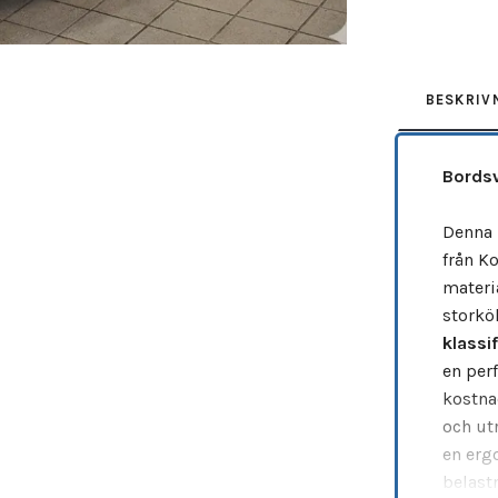
BESKRIV
Bords
Denna 
från K
materi
storkök
klassi
en per
kostna
och ut
en erg
belast