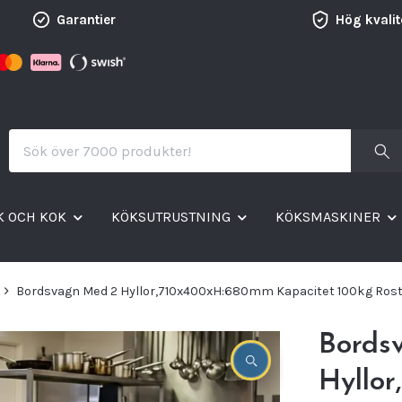
Garantier
Hög kvalit
K OCH KOK
KÖKSUTRUSTNING
KÖKSMASKINER
Bordsvagn Med 2 Hyllor,710x400xH:680mm Kapacitet 100kg Ros
Bords
Hyllo