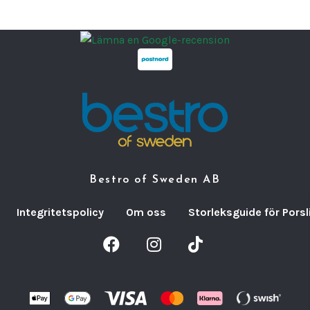
renrum
Profes
I ett h
pålitl
och ef
server
ekonom
transp
smidiga
Bestro of Sweden AB
restau
att vag
Integritetspolicy
Om oss
Storleksguide för Porsl
Dessut
produk
återvi
Bestro 
restau