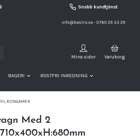
é
Snabb kundtjänst
info@bestro.se
- 0760 29 33 29
Mina sidor
Varukorg
BAGERI
ROSTFRI INREDNING
tfri, KONGAMEK
vagn Med 2
r,710x400xH:680mm