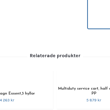
kanter 
köksre
Specif
•
Varu
•
Kapac
•
Mater
201)
•
Dimen
•
Invän
•
Avstå
•
Hand
•
Hjul:
4
med b
•
Produ
Multiduty service cart, half 
agn Exxent,3 hyllor
PP
•
Miljö:
4 263 kr
5 879 kr
•
Lever
•
Obser