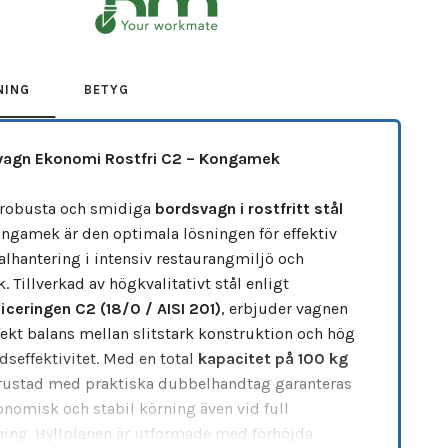
NING
BETYG
vagn Ekonomi Rostfri C2 – Kongamek
robusta och smidiga
bordsvagn i rostfritt stål
ongamek är den optimala lösningen för effektiv
alhantering i intensiv restaurangmiljö och
. Tillverkad av högkvalitativt stål enligt
ficeringen C2 (18/0 / AISI 201)
, erbjuder vagnen
fekt balans mellan slitstark konstruktion och hög
dseffektivitet. Med en total
kapacitet på 100 kg
rustad med praktiska dubbelhandtag garanteras
onomisk och stabil körning även vid full
ning. Hyllplanen är utformade med förhöjda