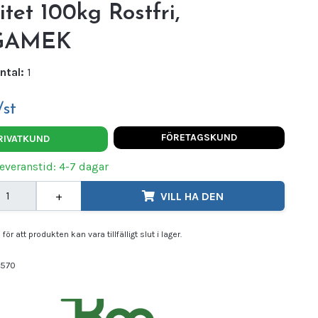
tet 100kg Rostfri,
GAMEK
ntal:
1
/st
FÖRETAGSKUND
RIVATKUND
Leveranstid: 4-7 dagar
+
VILL HA DEN
för att produkten kan vara tillfälligt slut i lager.
570
gamek