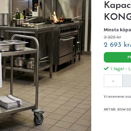
Kapaci
KON
Minsta köpa
3 325 kr
2 693 kr
P
I lager - 
-
Vi reserverar oss 
ART.NR:
BSW-32
Leverantör:
Kon