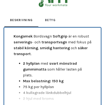
BESKRIVNING
BETYG
Kongamek
Bordsvagn
Softgrip
är en robust
serverings
- och
transportvagn
med fokus på
stabil körning
,
smidig hantering
och
säker
transport
.
2 hyllplan
med
svart mönstrad
gummimatta
som håller lasten på
plats.
Max belastning: 150 kg
75 kg per hyllplan
4 kullagrade länkdubbelhjul
2 hjul med broms