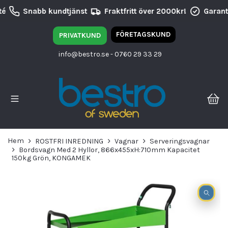
é
Snabb kundtjänst
Fraktfritt över 2000kr!
Garanti
FÖRETAGSKUND
PRIVATKUND
info@bestro.se
- 0760 29 33 29
Hem
ROSTFRI INREDNING
Vagnar
Serveringsvagnar
Bordsvagn Med 2 Hyllor, 866x455xH:710mm Kapacitet
150kg Grön, KONGAMEK