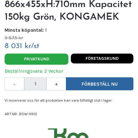
866x455xH:710mm Kapacitet
150kg Grön, KONGAMEK
Minsta köpantal:
1
9 875 kr
8 031 kr/st
FÖRETAGSKUND
PRIVATKUND
Beställningsvara: 2 Veckor
-
+
FÖRBESTÄLL NU
Vi reserverar oss för att produkten kan vara tillfälligt slut i lager.
ART.NR:
BSW-11912
Leverantör:
Kongamek