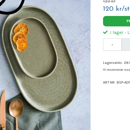
133 kr
120 kr/st
P
I lager - 
-
Lagersaldo:
26
Vi reserverar oss 
ART.NR:
BSP-AD
Leverantör:
Bon