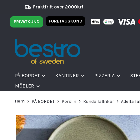
Fraktfritt över 2000kr!
FÖRETAGSKUND
PRIVATKUND
PÅ BORDET
KANTINER
PIZZERIA
STE
MÖBLER
Hem
PÅ BORDET
Porslin
Runda Tallrikar
Adelfa Ta