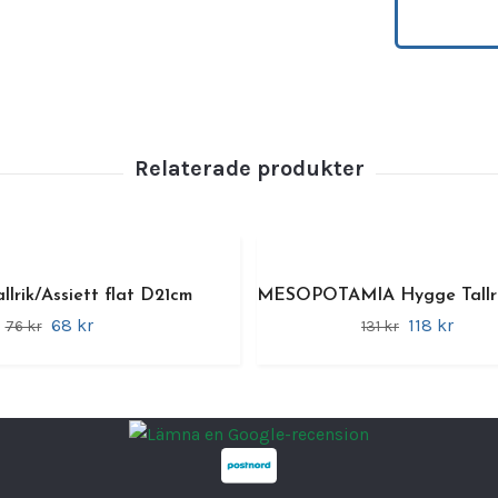
🍽️
Rep
använ
🧱
För
📦
Sta
🔥
Ugn
💦
Tål
🌱
Låg
🎨
Reak
Adelfa
passar
lrik/Assiett flat D21cm
MESOPOTAMIA Hygge Tallri
som vil
68 kr
118 kr
76 kr
131 kr
Materi
Storle
Fler p
Adelfa
Adelfa 