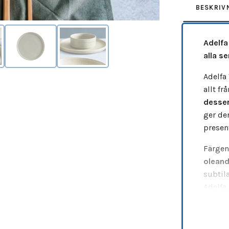
BESKRIV
Adelfa 
alla se
Adelfa 
allt fr
desser
ger de
presen
Färgen
olean
subtila
Adelfa 
sin mo
framta