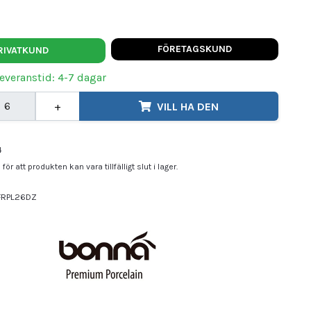
FÖRETAGSKUND
RIVATKUND
Leveranstid: 4-7 dagar
+
VILL HA DEN
4
för att produkten kan vara tillfälligt slut i lager.
FRPL26DZ
na