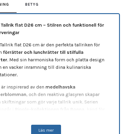
NING
BETYG
Tallrik flat D26 cm – Stilren och funktionell för
rveringar
Tallrik flat D26 cm är den perfekta tallriken för
ån
förrätter och lunchrätter till stilfulla
ter
. Med sin harmoniska form och platta design
n en vacker inramning till dina kulinariska
tationer.
 är inspirerad av den
medelhavska
derblomman
, och den reaktiva glasyren skapar
 skiftningar som gör varje tallrik unik. Serien
ingår i
Ripple-kollektionen från Bonna
, känd för
derna formgivning och exceptionella hållbarhet –
gen för det professionella kökets krav.
Läs mer