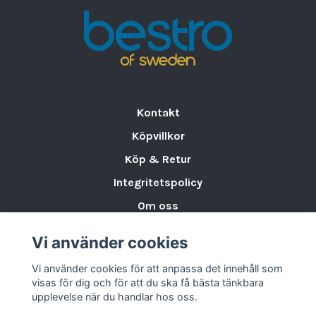
•
Artikelnummer:
610425
•
Material:
Rostfritt stål
•
Volym:
57 cl
•
Färg:
Antique Gold
•
Ursprungsland:
Kina
•
EAN:
5410595768264
Kontakt
Denna cocktailshaker är ett elegant och
Köpvillkor
praktiskt val för verksamheter som vill
kombinera funktion, kvalitet och en
Köp & Retur
professionell barupplevelse.
Integritetspolicy
Om oss
Storleksguide för Porslin
Vi använder cookies
Varumärken & Partners
Vi använder cookies för att anpassa det innehåll som
BLOGG
visas för dig och för att du ska få bästa tänkbara
upplevelse när du handlar hos oss.