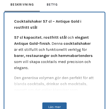
BESKRIVNING
BETYG
Cocktailshaker 57 cl – Antique Gold i
rostfritt stål
57 cl kapacitet
,
rostfritt stål
och
elegant
Antique Gold-finish
. Denna
cocktailshaker
är ett stilfullt och funktionellt verktyg för
barer, restauranger och hemmabartenders
som vill skapa cocktails med precision och
elegans.
Den generösa volymen gör den perfekt för att
blanda
cocktails, drinkar och mocktails
,
oavsett om det gäller klassiker som
Margarita, Daiquiri eller Espresso Martini
.
Den robusta konstruktionen i
rostfritt stål
Läs mer
säkerställer lång hållbarhet och effektiv