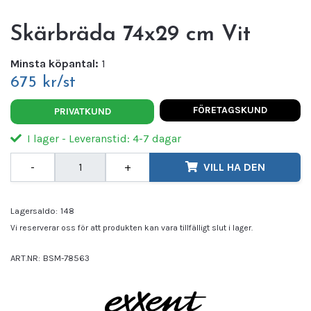
Skärbräda 74x29 cm Vit
Minsta köpantal:
1
675 kr/st
FÖRETAGSKUND
PRIVATKUND
I lager - Leveranstid: 4-7 dagar
-
+
VILL HA DEN
Lagersaldo:
148
Vi reserverar oss för att produkten kan vara tillfälligt slut i lager.
ART.NR:
BSM-78563
Leverantör:
EXXENT