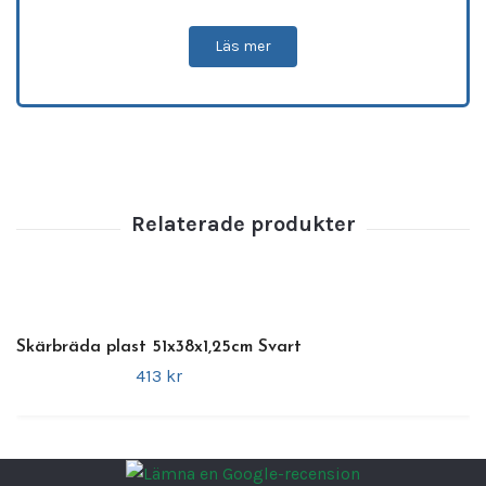
slitstarkt
•
Funktion:
Tålig och slitstark för daglig
Läs mer
användning
•
Storlek:
74 x 29 x 2 cm
•
Nettovikt:
4,03 kg |
Bruttovikt:
4,12 kg
En
praktisk och långvarig skärbräda
, perfekt
för att
skära och hacka
i både
professionella
och hemmakök
där hållbarhet och stor yta är
viktiga.
Skärbräda plast 51x38x1,25cm Svart
413 kr