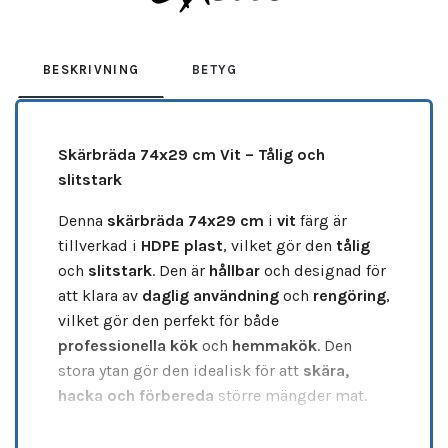
BESKRIVNING
BETYG
Skärbräda 74x29 cm Vit – Tålig och
slitstark
Denna
skärbräda 74x29 cm
i
vit
färg är
tillverkad i
HDPE plast
, vilket gör den
tålig
och
slitstark
. Den är
hållbar
och designad för
att klara av
daglig användning
och
rengöring
,
vilket gör den perfekt för både
professionella kök
och
hemmakök
. Den
stora ytan gör den idealisk för att
skära,
hacka och förbereda
större mängder mat.
•
Material:
HDPE plast – hållbart och