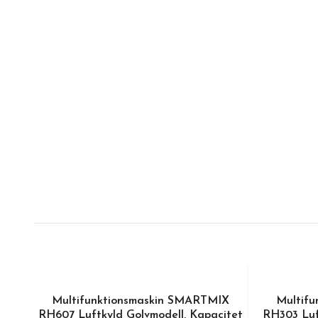
Multifunktionsmaskin SMARTMIX
Multif
RH607 Luftkyld Golvmodell, Kapacitet
RH303 Luf