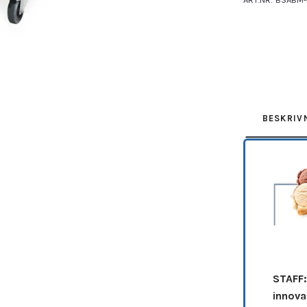
Leverantör:
STA
BESKRIV
STAFF:
innova