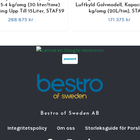
,15-4 kg/omg (30 liter/time)
Luftkyld Golvmodell, Kapacit
Maskin
ing Upp Till 15Liter, STAF59
kg/omg (20L/tim), ST
och up
288 875 kr
171 375 kr
effekt
integr
hanter
komple
färdig
Den
di
maxima
invert
säkerst
fronta
effekti
Bestro of Sweden AB
Fördel
•
3-i-1
Integritetspolicy
Om oss
Storleksguide för Porsl
i sam