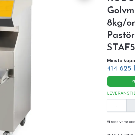
Golvmo
8kg/om
Pastör
STAF5
Minsta köpa
414 625 
P
LEVERANSTID
-
Vi reserverar oss 
ART.NR:
BSABM-