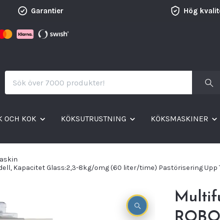
Garantier
Hög kvalit
K OCH KOK
KÖKSUTRUSTNING
KÖKSMASKINER
askin
, Kapacitet Glass:2,3-8kg/omg (60 liter/time) Pastörisering Upp Til
Multif
ROBOc