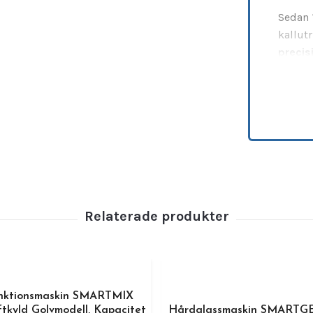
Sedan 
kallut
precis
Genom 
modern
drifts
Ho.Re.C
Staff 
avance
pastör
Staff 
multif
pastör
vilket 
produc
unktionsmaskin SMARTMIX
och pr
tkyld Golvmodell, Kapacitet
Hårdglassmaskin SMARTG