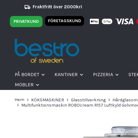
Fraktfritt över 2000kr!
FÖRETAGSKUND
PRIVATKUND
PÅ BORDET
KANTINER
PIZZERIA
STE
MÖBLER
Hem
KÖKSMASKINER
Glasstillverkning
Hårdglassm
Multifunktionsmaskin ROBOcream R157 Luftkyld Golvmodell