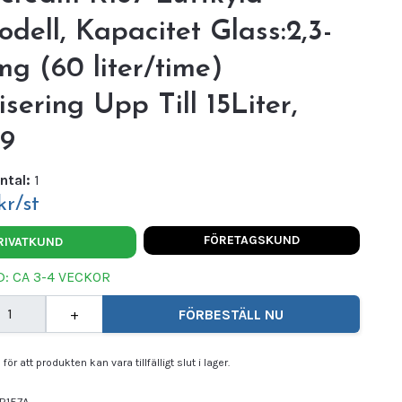
dell, Kapacitet Glass:2,3-
g (60 liter/time)
isering Upp Till 15Liter,
9
ntal:
1
kr/st
FÖRETAGSKUND
RIVATKUND
: CA 3-4 VECKOR
+
FÖRBESTÄLL NU
för att produkten kan vara tillfälligt slut i lager.
R157A