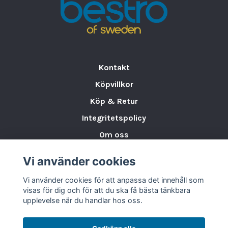
•
Vätsketätt lock
för säker beredning
Räffeltandad purékniv
• Specialdesignad för att ge
släta och
jämna puréer
Kontakt
•
Avtagbart lock
för enkel rengöring
Köpvillkor
Blixervinge®
Köp & Retur
• Speciellt utvecklad för
fina puréer
• Ger beredningen
extremt slät konsistens
Integritetspolicy
• Enkel att använda, ta isär och rengöra
Om oss
Praktisk display
Storleksguide för Porslin
Vi använder cookies
•
Inbyggd timer
– spar tid vid arbete med
Varumärken & Partners
många upprepningar
Vi använder cookies för att anpassa det innehåll som
BLOGG
visas för dig och för att du ska få bästa tänkbara
Variabelt varvtal
upplevelse när du handlar hos oss.
•
300–3 500 v/min
– flexibel hastighet
som underlättar och utvidgar tillagningen av