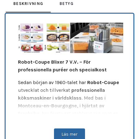
BESKRIVNING
BETYG
Robot-Coupe Blixer 7 V.V. – För
professionella puréer och specialkost
Sedan början av 1960-talet har
Robot-Coupe
utvecklat och tillverkat
professionella
köksmaskiner i världsklass
. Med bas i
Montceau-en-Bourgogne, i hjärtat av
Frankrike
, har företaget etablerat sig som en
global ledare med
över 60 års erfarenhet
.
Blixer-serien
är framtagen för att möta
Läs mer