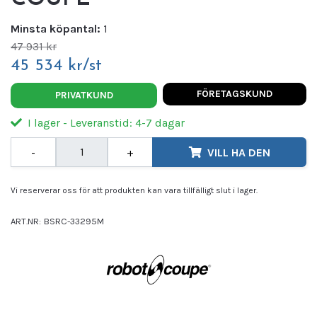
Minsta köpantal:
1
47 931 kr
45 534 kr/st
FÖRETAGSKUND
PRIVATKUND
I lager - Leveranstid: 4-7 dagar
-
+
VILL HA DEN
Vi reserverar oss för att produkten kan vara tillfälligt slut i lager.
ART.NR:
BSRC-33295M
Leverantör:
ROBOT COUPE