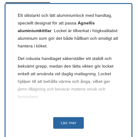
Ett slitstarkt och lätt aluminiumlock med handtag,
speciellt designat för att passa
Agnellis
aluminiumkittlar
. Locket är tillverkat i högkvalitativt
aluminium som gör det både hållbart och smidigt att
hantera i köket.
Det robusta handtaget säkerställer ett stabilt och
bekvämt grepp, medan den lätta vikten gör locket
enkelt att använda vid daglig matlagning. Locket
hjälper till att behålla värme och ånga, vilket ger
jämn tillagning och bevarar matens smak och
konsistens.
Ett praktiskt och pålitligt tillbehör som kompletterar
Agnellis aluminiumkittlar perfekt.
Läs mer
Specifikationer: