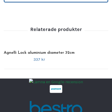
Material: Aluminium
Passar: Agnellis aluminiumkittlar
Robust handtag för enkel hantering
Lättviktigt och hållbart
Effektiv värme- och ångbevaring
Varumärke
AGNELLI
EAN
8007441014209
Agnelli Lock aluminium diameter 32cm
Diameter
36 cm
337 kr
Material
Aluminium
Nettovikt
0.64 kg