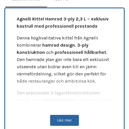
Agnelli Kittel Hamrad 3-ply 2,3 L – exklusiv
kastrull med professionell prestanda
Denna högkvalitativa kittel från Agnelli
kombinerar
hamrad design
,
3-ply
konstruktion
och
professionell hållbarhet
.
Den hamrade ytan ger inte bara ett exklusivt
utseende utan bidrar även till en jämn
värmefördelning, vilket gör den perfekt för
både restauranger och ambitiösa kök.
Den avancerade 3-lagerskonstruktionen
består av en
aluminiumkärna
mellan två lager
rostfritt stål, vilket säkerställer
snabb
uppvärmning
,
jämn värmespridning
och
hög
Läs mer
slitstyrka
. Kitteln är idealisk för
såser
,
soppor
,
reduktioner
och mindre tillagningar