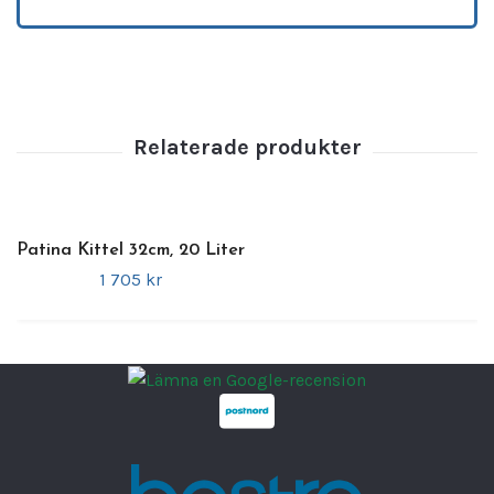
där precision är avgörande.
Fördelar
•
3-ply konstruktion
– optimal
värmefördelning och kontroll
•
Hamrad yta
– exklusiv design och
förbättrad värmespridning
•
Snabb och jämn uppvärmning
– perfekt för
precisa tillagningar
Patina Kittel 32cm, 20 Liter
•
Slitstarkt rostfritt stål
– lång livslängd och
1 705 kr
enkel rengöring
•
Kompakt och praktisk storlek
– idealisk
för mindre rätter och såser
•
Induktionsanpassad
– fungerar på alla
typer av spishällar
•
Professionell kvalitet
– utvecklad för daglig
användning