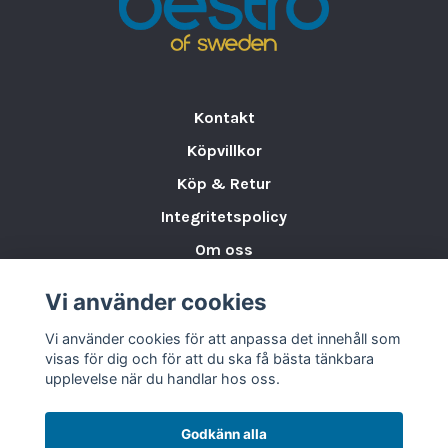
Teknisk information
•
Produktnamn:
Agnelli Kittel Hamrad 3-ply
•
Diameter:
16 cm
•
Höjd:
11,4 cm
•
Volym:
2,3 liter
Kontakt
•
Material:
Rostfritt stål med
Köpvillkor
aluminiumkärna (3-ply)
Köp & Retur
•
Nettovikt:
0,90 kg
•
EAN:
8007441752934
Integritetspolicy
•
Spishäll:
Induktion (även kompatibel med
Om oss
övriga värmekällor)
Storleksguide för Porslin
Vi använder cookies
Agnelli Kittel 2,3 L är ett utmärkt val för
Varumärken & Partners
verksamheter som söker
precision
,
hållbar
Vi använder cookies för att anpassa det innehåll som
BLOGG
kvalitet
och
elegant design
i ett kompakt
visas för dig och för att du ska få bästa tänkbara
format.
upplevelse när du handlar hos oss.
Godkänn alla