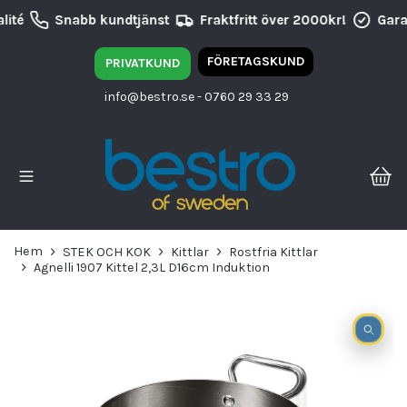
ité
Snabb kundtjänst
Fraktfritt över 2000kr!
Garan
FÖRETAGSKUND
PRIVATKUND
info@bestro.se
- 0760 29 33 29
Hem
STEK OCH KOK
Kittlar
Rostfria Kittlar
Agnelli 1907 Kittel 2,3L D16cm Induktion