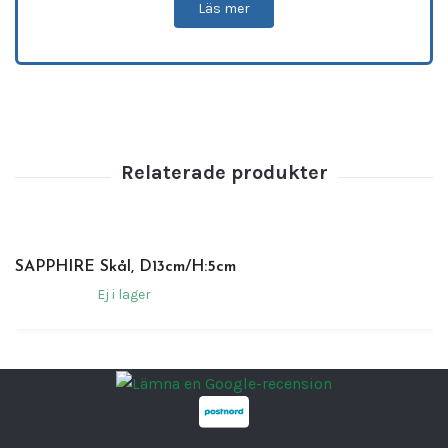
Läs mer
med högt tempo.
Fördelar
•
Unik ripple-design
– skapar en levande och
modern presentation
•
Generös kapacitet
– perfekt för större rätter
och servering
•
Stapelbar
– enkel och platsbesparande
förvaring
•
Slitstarkt professionellt porslin
– utvecklat
för daglig användning
SAPPHIRE Skål, D13cm/H:5cm
•
Reptålig och hållbar yta
– behåller sitt
Ej i lager
utseende över tid
•
Diskmaskinssäker
– enkel och effektiv
rengöring
•
Perfekt för restauranger, caféer och hotell
Teknisk information
•
Produktnamn:
Hornfels Ripple Skål