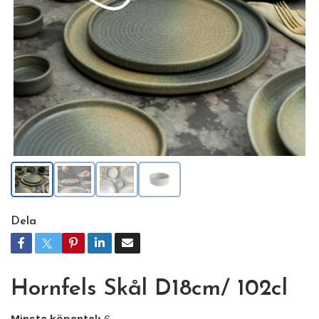
Dela
Hornfels Skål D18cm/ 102cl
Minsta köpantal:
6