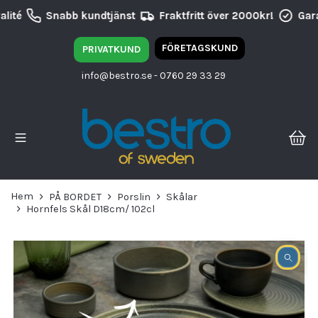
lité
Snabb kundtjänst
Fraktfritt över 2000kr!
Gara
FÖRETAGSKUND
PRIVATKUND
info@bestro.se
- 0760 29 33 29
Hem
PÅ BORDET
Porslin
Skålar
Hornfels Skål D18cm/ 102cl