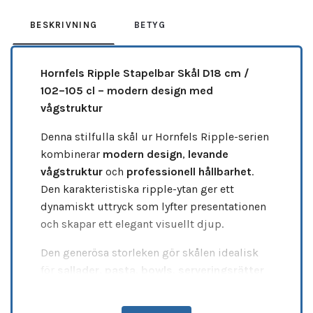
BESKRIVNING
BETYG
Hornfels Ripple Stapelbar Skål D18 cm /
102–105 cl – modern design med
vågstruktur
Denna stilfulla skål ur Hornfels Ripple-serien
kombinerar
modern design
,
levande
vågstruktur
och
professionell hållbarhet
.
Den karakteristiska ripple-ytan ger ett
dynamiskt uttryck som lyfter presentationen
och skapar ett elegant visuellt djup.
Den generösa storleken gör skålen idealisk
för
sallader
,
pasta
,
bowls
,
serveringsrätter
och
gourmetuppläggningar
. Den stapelbara
designen gör den dessutom praktisk i kök