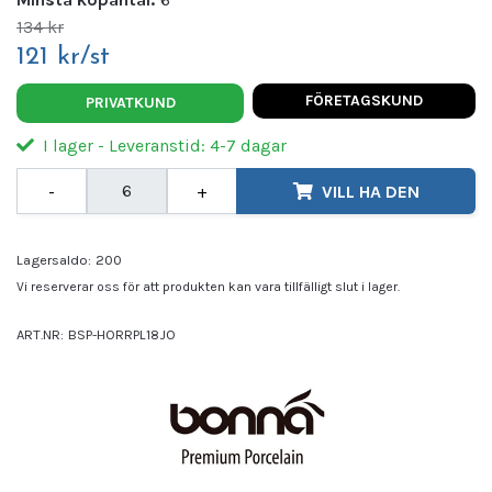
134 kr
121 kr/st
FÖRETAGSKUND
PRIVATKUND
I lager - Leveranstid: 4-7 dagar
-
+
VILL HA DEN
Lagersaldo:
200
Vi reserverar oss för att produkten kan vara tillfälligt slut i lager.
ART.NR:
BSP-HORRPL18JO
Leverantör:
BONNA