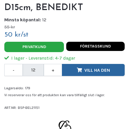
D15cm, BENEDIKT
Minsta köpantal:
12
55 kr
50 kr/st
FÖRETAGSKUND
PRIVATKUND
I lager - Leveranstid: 4-7 dagar
-
+
VILL HA DEN
Lagersaldo:
179
Vi reserverar oss för att produkten kan vara tillfälligt slut i lager.
ART.NR:
BSP-BEL21151
Leverantör:
BENEDIKT