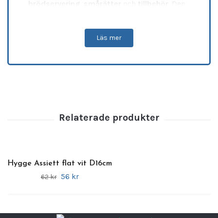
brödservering
,
smårätter
och
tillbehör
. Den
platta designen ger en stilfull presentation
och framhäver varje rätt på ett elegant sätt.
Läs mer
Fördelar
•
Tidlös och stilren design
– passar alla typer
av dukningar
•
Kompakt och mångsidig storlek
– perfekt
för förrätter och desserter
•
Platt och elegant form
– lyfter
presentationen av varje rätt
•
Slitstarkt professionellt porslin
– utvecklat
för daglig användning
•
Reptålig och hållbar yta
– behåller sitt
Hygge Assiett flat vit D16cm
utseende över tid
56 kr
62 kr
•
Diskmaskinssäker
– enkel och effektiv
rengöring
•
Perfekt för restauranger, caféer och hotell