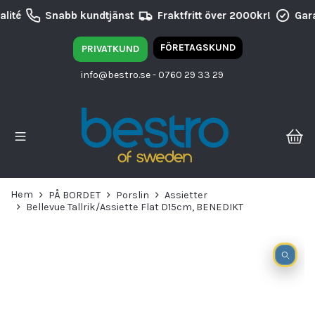
lité
Snabb kundtjänst
Fraktfritt över 2000kr!
Gara
FÖRETAGSKUND
PRIVATKUND
info@bestro.se
- 0760 29 33 29
Hem
PÅ BORDET
Porslin
Assietter
Bellevue Tallrik/Assiette Flat D15cm, BENEDIKT