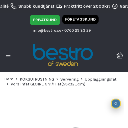
lité
Snabb kundtjänst
Fraktfritt över 2000kr!
Gara
FÖRETAGSKUND
PRIVATKUND
info@bestro.se
- 0760 29 33 29
Hem
KÖKSUTRUSTNING
Servering
Uppläggningsfat
Porslinfat GLOIRE GN1/1 Fat(53x32,5cm)