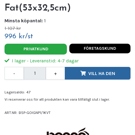
Fat(53x32,5cm)
Minsta köpantal:
1
1 107 kr
996 kr/st
FÖRETAGSKUND
PRIVATKUND
I lager - Leveranstid: 4-7 dagar
-
+
VILL HA DEN
Lagersaldo:
47
Vi reserverar oss för att produkten kan vara tillfälligt slut i lager.
ART.NR:
BSP-GOIGNP1/1KVT
Leverantör:
BONNA