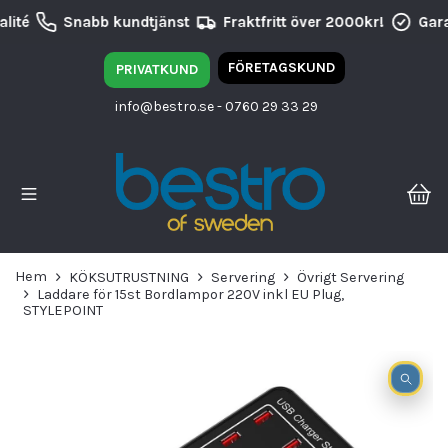
lité
Snabb kundtjänst
Fraktfritt över 2000kr!
Gara
FÖRETAGSKUND
PRIVATKUND
info@bestro.se
- 0760 29 33 29
Hem
KÖKSUTRUSTNING
Servering
Övrigt Servering
Laddare för 15st Bordlampor 220V inkl EU Plug,
STYLEPOINT