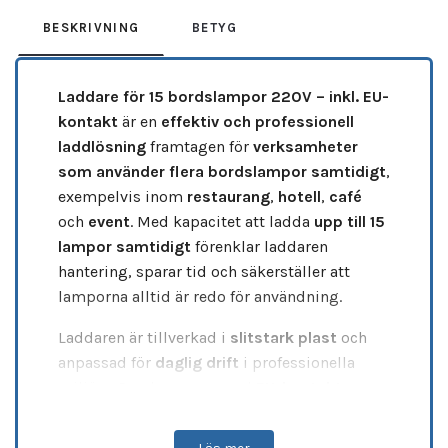
BESKRIVNING
BETYG
Laddare för 15 bordslampor 220V – inkl. EU-
kontakt
är en
effektiv och professionell
laddlösning
framtagen för
verksamheter
som använder flera bordslampor samtidigt
,
exempelvis inom
restaurang
,
hotell
,
café
och
event
. Med kapacitet att ladda
upp till 15
lampor samtidigt
förenklar laddaren
hantering, sparar tid och säkerställer att
lamporna alltid är redo för användning.
Laddaren är tillverkad i
slitstark plast
och
anpassad för
daglig drift
i professionella
miljöer. Den levereras med
EU-kontakt
(220V)
och stödjer även
UK-kontakt
, vilket
gör den flexibel för olika marknader och