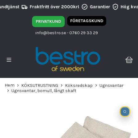
ndtjänst
Fraktfritt över 2000kr!
Garantier
Hög kval
FÖRETAGSKUND
PRIVATKUND
info@bestro.se
- 0760 29 33 29
Hem
KÖKSUTRUSTNING
Köksredskap
Ugnsvantar
Ugnsvantar, bomull, långt skaft