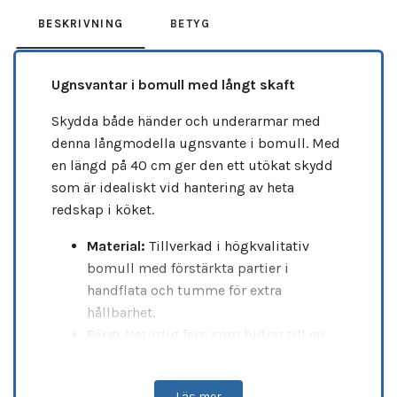
BESKRIVNING
BETYG
Ugnsvantar i bomull med långt skaft
Skydda både händer och underarmar med
denna långmodella ugnsvante i bomull. Med
en längd på 40 cm ger den ett utökat skydd
som är idealiskt vid hantering av heta
redskap i köket.
Material:
Tillverkad i högkvalitativ
bomull med förstärkta partier i
handflata och tumme för extra
hållbarhet.
Färg:
Naturlig färg som bidrar till en
tidlös och elegant design.
Värmeskydd:
Testat enligt EN407 –
Läs mer