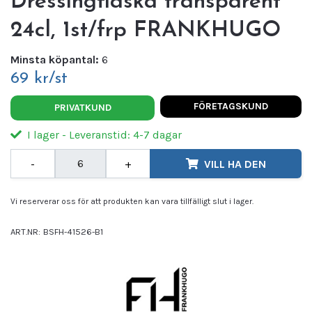
Dressingflaska transparent
24cl, 1st/frp FRANKHUGO
Minsta köpantal:
6
69 kr/st
FÖRETAGSKUND
PRIVATKUND
I lager - Leveranstid: 4-7 dagar
-
+
VILL HA DEN
Vi reserverar oss för att produkten kan vara tillfälligt slut i lager.
ART.NR:
BSFH-41526-B1
Leverantör:
FRANKHUGO