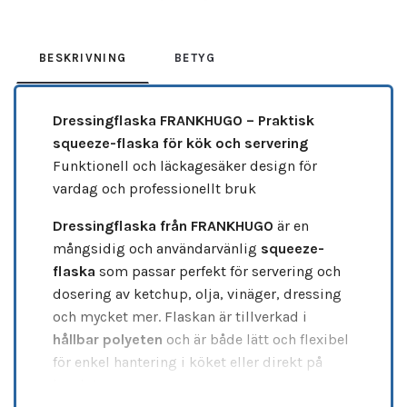
BESKRIVNING
BETYG
Dressingflaska FRANKHUGO – Praktisk
squeeze-flaska för kök och servering
Funktionell och läckagesäker design för
vardag och professionellt bruk
Dressingflaska från FRANKHUGO
är en
mångsidig och användarvänlig
squeeze-
flaska
som passar perfekt för servering och
dosering av ketchup, olja, vinäger, dressing
och mycket mer. Flaskan är tillverkad i
hållbar polyeten
och är både lätt och flexibel
för enkel hantering i köket eller direkt på
bordet.