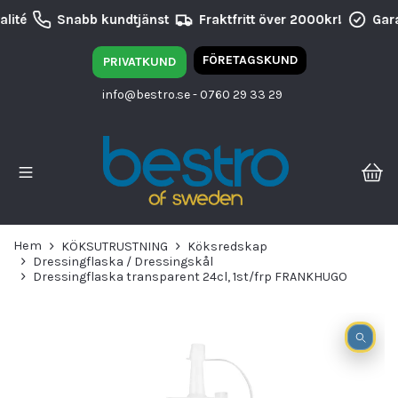
lité
Snabb kundtjänst
Fraktfritt över 2000kr!
Gara
FÖRETAGSKUND
PRIVATKUND
info@bestro.se
- 0760 29 33 29
Hem
KÖKSUTRUSTNING
Köksredskap
Dressingflaska / Dressingskål
Dressingflaska transparent 24cl, 1st/frp FRANKHUGO