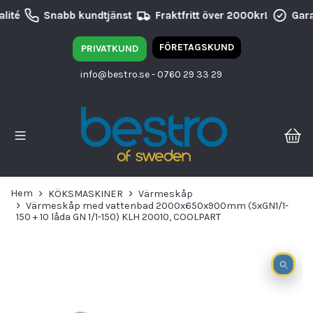
lité
Snabb kundtjänst
Fraktfritt över 2000kr!
Gara
FÖRETAGSKUND
PRIVATKUND
info@bestro.se
- 0760 29 33 29
Hem
KÖKSMASKINER
Värmeskåp
Värmeskåp med vattenbad 2000x650x900mm (5xGN1/1-
150 + 10 låda GN 1/1-150) KLH 20010, COOLPART