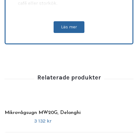
café eller storkök.
•
Kontrolltyp:
Manuell
•
Effektnivåer:
5
Läs mer
•
Effekt (output):
1100 W
•
Effekt (totalt):
1600 W
•
Kapacitet:
26 liter
•
Mått (inre):
336 x 349 x 225 mm
•
Mått (yttre):
517 x 412 x 297 mm
•
Material:
Rostfritt stål
•
Anslutning:
230 V / 1-fas
•
Vikt (brutto):
19 kg
Garanti:
12 månaders garanti på reservdelar
.
Mikrovågsugn MW20G, Delonghi
3 132 kr