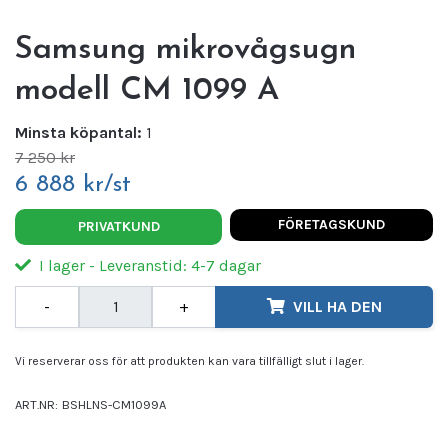
Samsung mikrovågsugn
modell CM 1099 A
Minsta köpantal:
1
7 250 kr
6 888 kr/st
FÖRETAGSKUND
PRIVATKUND
I lager - Leveranstid: 4-7 dagar
-
+
VILL HA DEN
Vi reserverar oss för att produkten kan vara tillfälligt slut i lager.
ART.NR:
BSHLNS-CM1099A
Leverantör:
SAMSUNG