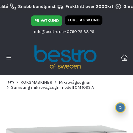
ité
Snabb kundtjänst
Fraktfritt över 2000kr!
Garan
FÖRETAGSKUND
PRIVATKUND
info@bestro.se
- 0760 29 33 29
Hem
KÖKSMASKINER
Mikrovågsugnar
Samsung mikrovågsugn modell CM 1099 A