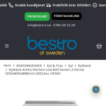
lité
Snabb kundtjänst
Fraktfritt över 2000kr!
Gara
FÖRETAGSKUND
PRIVATKUND
info@bestro.se
- 0760 29 33 29
Hem
KÖKSMASKINER
Kyl & Frys
Kyl
Kylbänk
Kylbänk Arktic Kitchen Line 600 Serien, 2 Dörrar
1200x600x886mm 220Liter, HENDI