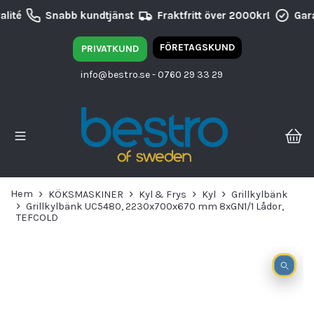
lité
Snabb kundtjänst
Fraktfritt över 2000kr!
Gara
FÖRETAGSKUND
PRIVATKUND
info@bestro.se
- 0760 29 33 29
Hem
KÖKSMASKINER
Kyl & Frys
Kyl
Grillkylbänk
Grillkylbänk UC5480, 2230x700x670 mm 8xGN1/1 Lådor,
TEFCOLD