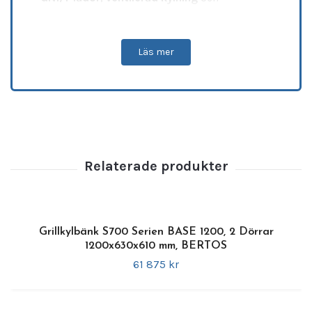
automatisk avfrostning
får du en effektiv
lösning för enkel organisering och snabb
åtkomst av råvaror under service.
Läs mer
Rekommenderade tillbehör:
Hjul 4 st
Funktioner & fördelar
•
Temperaturintervall:
+2 till +10 °C –
perfekt för daglig förvaring av kylda råvaror
•
8 GN1/1-lådor
för smart och strukturerad
förvaring
•
Ventilerad kylning
för jämn temperatur i
Grillkylbänk S700 Serien BASE 1200, 2 Dörrar
hela skåpet
1200x630x610 mm, BERTOS
•
Automatisk avfrostning
för smidig drift
61 875 kr
och minimalt underhåll
•
Elektronisk temperaturkontroll
med
tydlig display