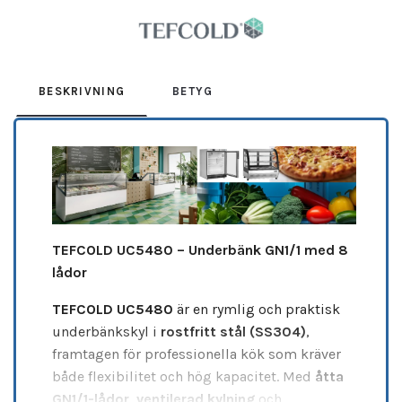
Leverantör:
TEFCOLD
BESKRIVNING
BETYG
TEFCOLD UC5480 – Underbänk GN1/1 med 8
lådor
TEFCOLD UC5480
är en rymlig och praktisk
underbänkskyl i
rostfritt stål (SS304)
,
framtagen för professionella kök som kräver
både flexibilitet och hög kapacitet. Med
åtta
GN1/1-lådor
,
ventilerad kylning
och